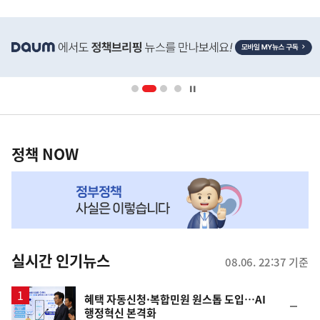
음
히
기
단
배
사
너
영
정
역
책
정책 NOW
NOW,
MY
맞
춤
뉴
실시간 인기뉴스
08.06. 22:37 기준
스
혜택 자동신청·복합민원 원스톱 도입…AI
순
행정혁신 본격화
위