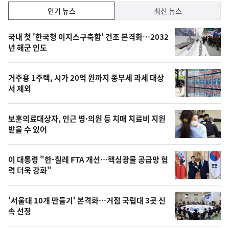
인
인기 뉴스
최신 뉴스
기,
인
기
최
국내 첫 '한국형 이지스구축함' 건조 본격화…2032
뉴
년 해군 인도
신,
스
오
거주용 1주택, 시가 20억 원까지 종부세 과세 대상
늘
서 제외
의
영
보훈의료대상자, 인근 병·의원 등 치매 치료비 지원
상
받을 수 있어
,
오
이 대통령 "한-칠레 FTA 개선…핵심광물 공급망 협
력 더욱 강화"
늘
의
'서울대 10개 만들기' 본격화…거점 국립대 3곳 신
사
속 선정
진