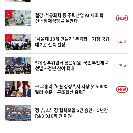
동
일
철강·석유화학 등 주력산업 AI 제조 혁
NEW
신…잠재성장률 높인다
'서울대 10개 만들기' 본격화…거점 국립
2
대 3곳 신속 선정
단
계
상
승
5개 정부위원회 청년위원, 국민추천제로
2
선발…청년 참여 확대
단
계
하
락
구 부총리 "6월 경상흑자 사상 첫 500억
NEW
달러 수준…구조혁신 총력"
정부, 소부장 협력모델 5건 승인…5년간
순
R&D 910억 원 지원
위
동
일