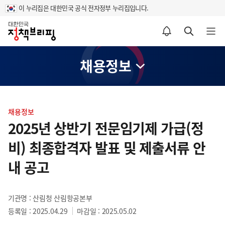
이 누리집은 대한민국 공식 전자정부 누리집입니다.
홈
알림설정 바로가기
검색 바로가기
메뉴 열기
채용정보
콘
텐
채용정보
츠
2025년 상반기 전문임기제 가급(정
영
비) 최종합격자 발표 및 제출서류 안
역
내 공고
기관명 : 산림청 산림항공본부
등록일 : 2025.04.29
마감일 : 2025.05.02