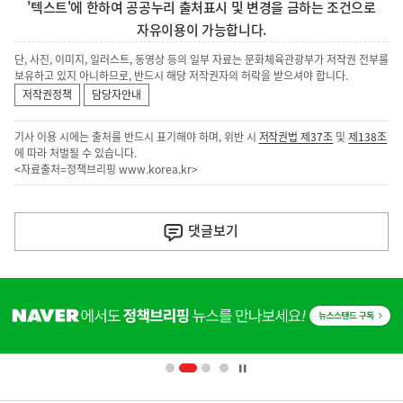
'텍스트'에 한하여 공공누리 출처표시 및 변경을 금하는 조건으로
자유이용이 가능합니다.
단, 사진, 이미지, 일러스트, 동영상 등의 일부 자료는 문화체육관광부가 저작권 전부를
보유하고 있지 아니하므로, 반드시 해당 저작권자의 허락을 받으셔야 합니다.
저작권정책
담당자안내
기사 이용 시에는 출처를 반드시 표기해야 하며, 위반 시
저작권법 제37조
및
제138조
에 따라 처벌될 수 있습니다.
<자료출처=정책브리핑
www.korea.kr
>
이
전
댓글
보기
다
음
히
기
단
배
사
너
영