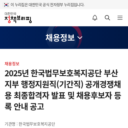
이 누리집은 대한민국 공식 전자정부 누리집입니다.
홈
알림설정 바로가기
검색 바로가기
메뉴 열기
채용정보
콘
텐
채용정보
츠
2025년 한국법무보호복지공단 부산
영
지부 행정지원직(기간직) 공개경쟁채
역
용 최종합격자 발표 및 채용후보자 등
록 안내 공고
기관명 : 한국법무보호복지공단