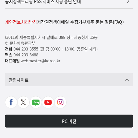
공지
정책브리핑 RSS 서비스 제공 중단 안내
개인정보처리방침
저작권정책
이메일 수집거부
자주 묻는 질문(FAQ)
(30119) 세종특별자치시 갈매로 388 정부세종청사 15동
© 문화체육관광부
전화
044-203-3555 (월-금 09:00 - 18:00, 공휴일 제외)
팩스
044-203-3488
대표메일
webmaster@korea.kr
관련사이트
페
X
네
유
인
이
바
이
튜
스
스
로
버
브
타
PC 버전
북
가
포
바
그
바
기
스
로
램