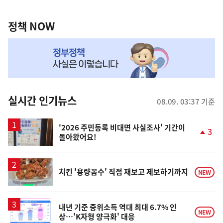
정
역
책
정책 NOW
NOW,
MY
맞
춤
뉴
실시간 인기뉴스
08.09. 03:37 기준
스
'2026 주민등록 비대면 사실조사' 기간이
3
돌아왔어요!
단
계
상
승
치킨 '용량꼼수' 직접 재보고 제보하기까지
NEW
내년 기준 중위소득 역대 최대 6.7% 인
NEW
상…'K자형 양극화' 대응