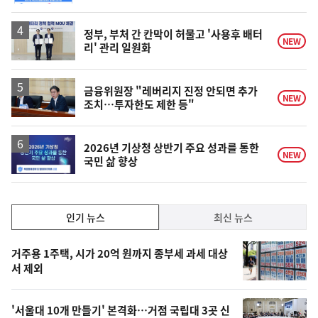
정부, 부처 간 칸막이 허물고 '사용후 배터
NEW
리' 관리 일원화
금융위원장 "레버리지 진정 안되면 추가
NEW
조치…투자한도 제한 등"
2026년 기상청 상반기 주요 성과를 통한
NEW
국민 삶 향상
인
인기 뉴스
최신 뉴스
기,
인
기
최
거주용 1주택, 시가 20억 원까지 종부세 과세 대상
뉴
서 제외
신,
스
오
'서울대 10개 만들기' 본격화…거점 국립대 3곳 신