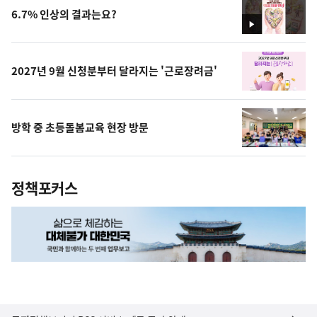
6.7% 인상의 결과는요?
영
상
2027년 9월 신청분부터 달라지는 '근로장려금'
방학 중 초등돌봄교육 현장 방문
정책포커스