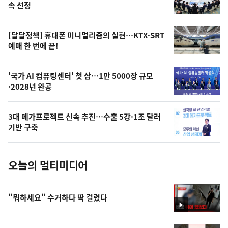
늘
속 선정
의
영
[달달정책] 휴대폰 미니멀리즘의 실현…KTX·SRT
상
예매 한 번에 끝!
,
오
'국가 AI 컴퓨팅센터' 첫 삽…1만 5000장 규모
·2028년 완공
늘
의
3대 메가프로젝트 신속 추진…수출 5강·1조 달러
사
기반 구축
진
오늘의 멀티미디어
"뭐하세요" 수거하다 딱 걸렸다
영
상