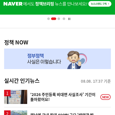
기
단
배
사
너
영
정
역
책
정책 NOW
NOW,
MY
맞
춤
뉴
실시간 인기뉴스
08.08. 17:37 기준
스
'2026 주민등록 비대면 사실조사' 기간이
NEW
돌아왔어요!
해남에 국내 최대 400㎿ 규모 '태양광 발