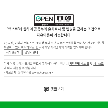
'텍스트'에 한하여 공공누리 출처표시 및 변경을 금하는 조건으로
자유이용이 가능합니다.
단, 사진, 이미지, 일러스트, 동영상 등의 일부 자료는 문화체육관광부가 저작권 전부를
보유하고 있지 아니하므로, 반드시 해당 저작권자의 허락을 받으셔야 합니다.
저작권정책
담당자안내
기사 이용 시에는 출처를 반드시 표기해야 하며, 위반 시
저작권법 제37조
및
제138조
에 따라 처벌될 수 있습니다.
<자료출처=정책브리핑
www.korea.kr
>
이
전
댓글
보기
다
음
히