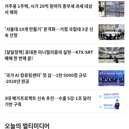
기
최
거주용 1주택, 시가 20억 원까지 종부세 과세 대상
뉴
서 제외
신,
스
오
'서울대 10개 만들기' 본격화…거점 국립대 3곳 신
늘
속 선정
의
영
[달달정책] 휴대폰 미니멀리즘의 실현…KTX·SRT
상
예매 한 번에 끝!
,
오
'국가 AI 컴퓨팅센터' 첫 삽…1만 5000장 규모
·2028년 완공
늘
의
3대 메가프로젝트 신속 추진…수출 5강·1조 달러
사
기반 구축
진
오늘의 멀티미디어