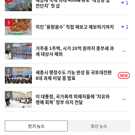
1
전단지' 첫 삽
단
계
하
락
1
치킨 '용량꼼수' 직접 재보고 제보하기까지
단
계
하
락
거주용 1주택, 시가 20억 원까지 종부세 과
순
세 대상서 제외
위
동
일
세종시 행정수도 기능 완성 등 국토대전환
NEW
8대 과제 이달 중 발표
이 대통령, 국가폭력 피해자들에 '치유와
순
명예 회복' 정부 의지 전달
위
동
일
인
인기 뉴스
최신 뉴스
기,
인