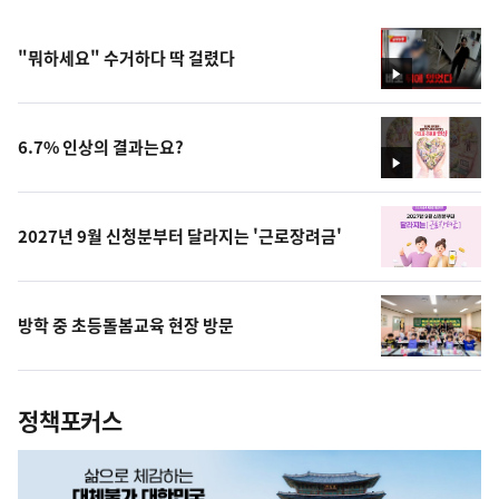
"뭐하세요" 수거하다 딱 걸렸다
영
상
6.7% 인상의 결과는요?
영
상
2027년 9월 신청분부터 달라지는 '근로장려금'
방학 중 초등돌봄교육 현장 방문
정책포커스