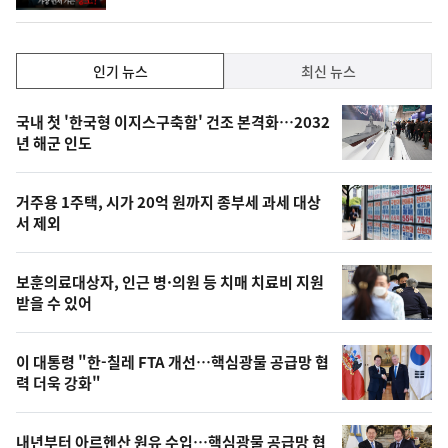
계
하
락
인
인기 뉴스
최신 뉴스
기,
인
기
최
국내 첫 '한국형 이지스구축함' 건조 본격화…2032
뉴
년 해군 인도
신,
스
오
거주용 1주택, 시가 20억 원까지 종부세 과세 대상
늘
서 제외
의
영
보훈의료대상자, 인근 병·의원 등 치매 치료비 지원
상
받을 수 있어
,
오
이 대통령 "한-칠레 FTA 개선…핵심광물 공급망 협
력 더욱 강화"
늘
의
내년부터 아르헨산 원유 수입…핵심광물 공급망 협