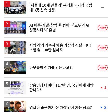
'서울대 10개 만들기' 본격화…거점 국립
순
대 3곳 신속 선정
위
동
일
AI 배움·개발·창업 한 번에…'모두의 AI
NEW
성장사다리' 출범
지역 장기 거주자 채용 가산점 신설…9급
NEW
초임 월 300만 원까지
영
바닷물이 전기를 만든다고?!
NEW
상
방송영상 데이터 117만 건, 국민에게 개방
1
합니다!
단
계
상
승
영
2
경찰이 출근하기 전 가장 먼저 가는 장소?
상
단