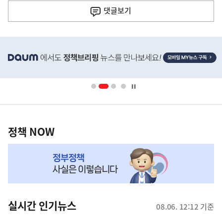
전
댓글
보기
다
음
히
기
단
배
사
너
영
정
역
책
정책 NOW
NOW,
MY
맞
춤
뉴
실시간 인기뉴스
08.06. 12:12 기준
스