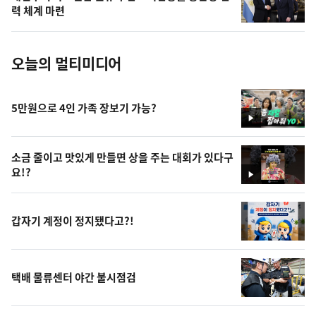
사
력 체계 마련
진
오늘의 멀티미디어
5만원으로 4인 가족 장보기 가능?
영
상
소금 줄이고 맛있게 만들면 상을 주는 대회가 있다구
요!?
영
상
갑자기 계정이 정지됐다고?!
택배 물류센터 야간 불시점검