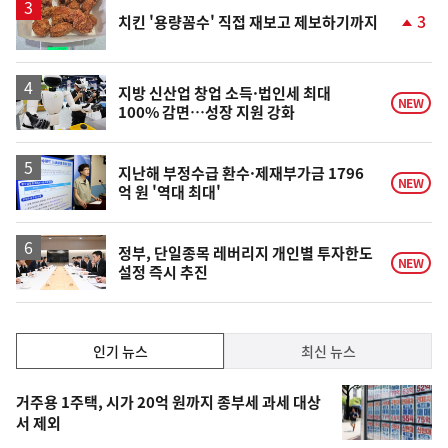
승
3
치킨 '용량꼼수' 직접 재보고 제보하기까지
단
계
상
승
지방 신산업 창업 소득·법인세 최대
NEW
100% 감면…성장 지원 강화
지난해 부정수급 환수·제재부가금 1796
NEW
억 원 '역대 최대'
정부, 단일종목 레버리지 개인별 투자한도
NEW
설정 즉시 추진
인
인기 뉴스
최신 뉴스
기,
인
기
최
거주용 1주택, 시가 20억 원까지 종부세 과세 대상
뉴
서 제외
신,