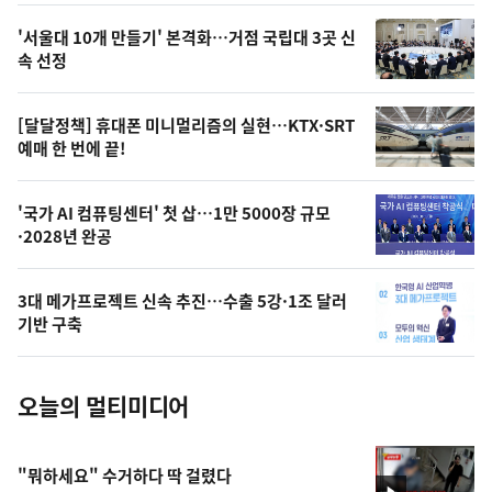
스
오
'서울대 10개 만들기' 본격화…거점 국립대 3곳 신
늘
속 선정
의
영
[달달정책] 휴대폰 미니멀리즘의 실현…KTX·SRT
상
예매 한 번에 끝!
,
오
'국가 AI 컴퓨팅센터' 첫 삽…1만 5000장 규모
·2028년 완공
늘
의
3대 메가프로젝트 신속 추진…수출 5강·1조 달러
사
기반 구축
진
오늘의 멀티미디어
"뭐하세요" 수거하다 딱 걸렸다