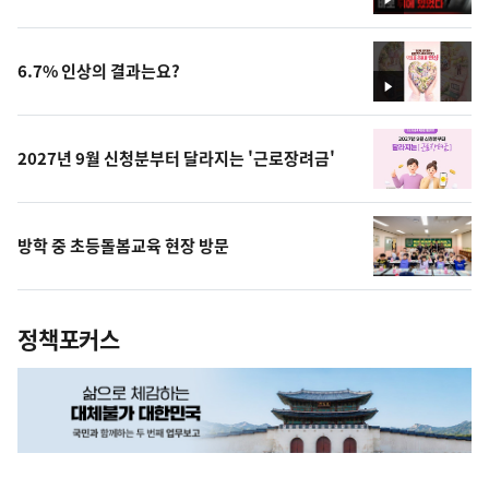
영
상
6.7% 인상의 결과는요?
영
상
2027년 9월 신청분부터 달라지는 '근로장려금'
방학 중 초등돌봄교육 현장 방문
정책포커스