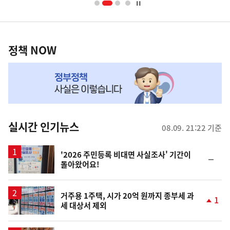
너
영
정
역
책
정책 NOW
NOW,
MY
맞
춤
뉴
실시간 인기뉴스
08.09. 21:22 기준
스
'2026 주민등록 비대면 사실조사' 기간이
순
돌아왔어요!
위
동
일
거주용 1주택, 시가 20억 원까지 종부세 과
1
세 대상서 제외
단
계
상