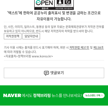
'텍스트'에 한하여 공공누리 출처표시 및 변경을 금하는 조건으로
자유이용이 가능합니다.
단, 사진, 이미지, 일러스트, 동영상 등의 일부 자료는 문화체육관광부가 저작권 전부를
보유하고 있지 아니하므로, 반드시 해당 저작권자의 허락을 받으셔야 합니다.
저작권정책
담당자안내
기사 이용 시에는 출처를 반드시 표기해야 하며, 위반 시
저작권법 제37조
및
제138조
에 따라 처벌될 수 있습니다.
<자료출처=정책브리핑
www.korea.kr
>
이
전
댓글
보기
다
음
히
기
단
배
사