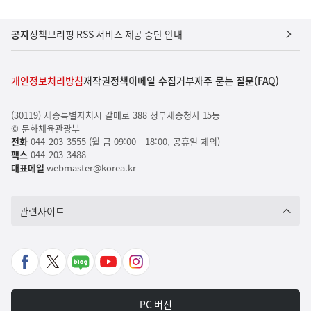
공지
정책브리핑 RSS 서비스 제공 중단 안내
개인정보처리방침
저작권정책
이메일 수집거부
자주 묻는 질문(FAQ)
(30119) 세종특별자치시 갈매로 388 정부세종청사 15동
© 문화체육관광부
전화
044-203-3555 (월-금 09:00 - 18:00, 공휴일 제외)
팩스
044-203-3488
대표메일
webmaster@korea.kr
관련사이트
페
X
네
유
인
이
바
이
튜
스
스
로
버
브
타
PC 버전