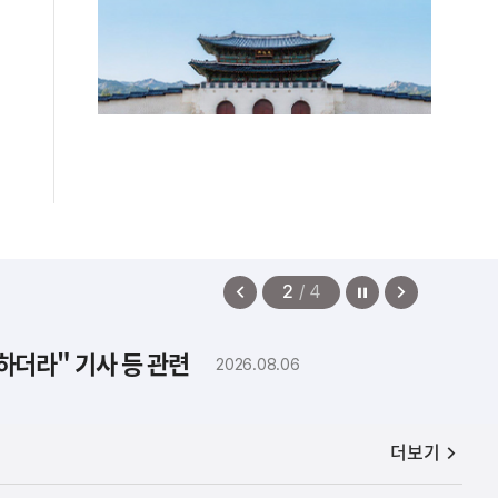
정지
이
다
2
/
4
전
음
보
보
하더라" 기사 등 관련
2026.08.06
기
기
공지사항
더보기