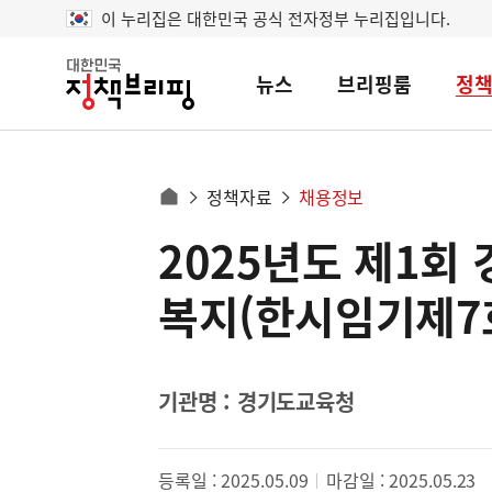
이 누리집은 대한민국 공식 전자정부 누리집입니다.
뉴스
브리핑룸
정
대
한
민
국
정
사
정책자료
채용정보
책
홈
브
이
으
2025년도 제1회
콘
리
트
로
핑
텐
이
복지(한시임기제7호
츠
동
영
경
역
로
기관명 : 경기도교육청
등록일 : 2025.05.09
마감일 : 2025.05.23