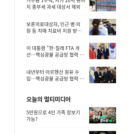
지 종부세 과세 대상서 제외
보훈의료대상자, 인근 병·의
원 등 치매 치료비 지원 받을
수 있어
이 대통령 "한-칠레 FTA 개
선…핵심광물 공급망 협력 더
욱 강화"
내년부터 아르헨산 원유 수
입…핵심광물 공급망 협력 체
계 마련
오늘의 멀티미디어
5만원으로 4인 가족 장보기
가능?