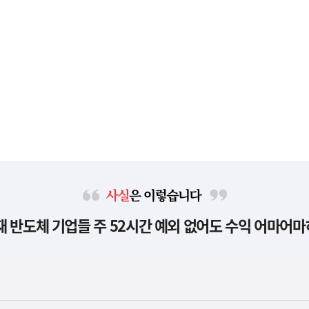
사
현재 반도체 기업들 주 52시간 예외 없어도 수익 어마어마
실
은
이
렇
습
니