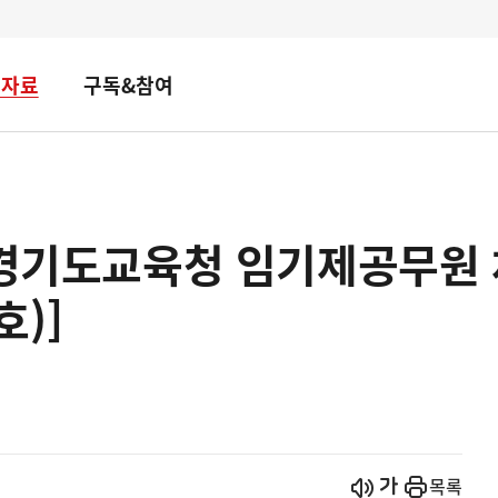
책자료
구독&참여
 경기도교육청 임기제공무원 
)]
시작
열기
목록