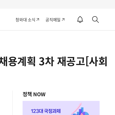
알
청와대 소식
공직메일
림
상
ON
세
검
색
채용계획 3차 재공고[사회
정책 NOW