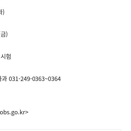
화)
(금)
접시험
031-249-0363~0364
obs.go.kr>