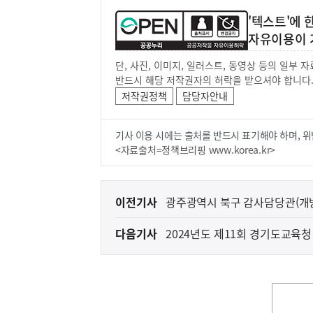
'텍스트'에
자유이용이 
단, 사진, 이미지, 일러스트, 동영상 등의 일부
반드시 해당 저작권자의 허락을 받으셔야 합니다
저작권정책
담당자안내
기사 이용 시에는 출처를 반드시 표기해야 하며, 위
<자료출처=정책브리핑 www.korea.kr>
이
이전기사
광주광역시 북구 감사담당관(개
전
다음기사
2024년도 제11회 경기도교육
다
(지방방재안전서기)/사회복지(한
음
기
사