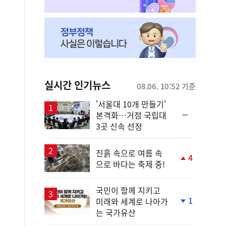
실시간 인기뉴스
08.06. 10:52 기준
'서울대 10개 만들기'
순
본격화…거점 국립대
위
3곳 신속 선정
동
일
진흙 속으로 여름 속
4
으로 바다는 축제 중!
단
계
상
국민이 함께 지키고
승
1
미래와 세계로 나아가
단
는 국가유산
계