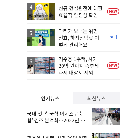
하
락
신규 건설원전에 대한
NEW
효율적 안전성 확인
다리가 보내는 위험
1
신호, 하지정맥류 이
단
렇게 관리해요
계
하
락
거주용 1주택, 시가
20억 원까지 종부세
NEW
과세 대상서 제외
인기뉴스
최신뉴스
국내 첫 '한국형 이지스구축
함' 건조 본격화…2032년 해
군 인도
거주용 1주택, 시가 20억 원까