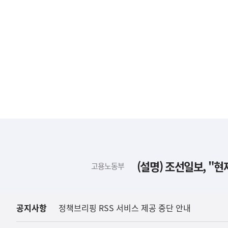
하
단
배
(설명) 조선일보, "
고용노동부
너
영
역
공지사항
정책브리핑 RSS 서비스 제공 중단 안내