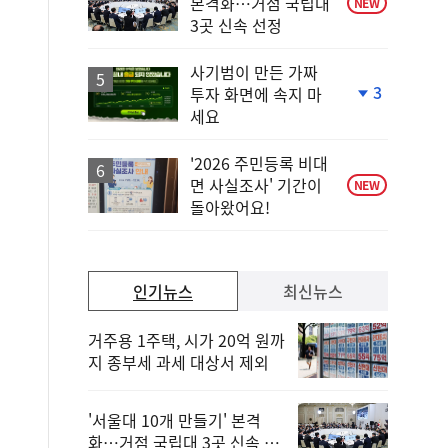
본격화…거점 국립대
NEW
3곳 신속 선정
사기범이 만든 가짜
3
투자 화면에 속지 마
단
세요
계
하
락
'2026 주민등록 비대
면 사실조사' 기간이
NEW
돌아왔어요!
인기뉴스
최신뉴스
거주용 1주택, 시가 20억 원까
지 종부세 과세 대상서 제외
'서울대 10개 만들기' 본격
화…거점 국립대 3곳 신속 선