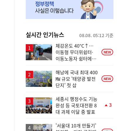
실시간 인기뉴스
08.08. 05:12 기준
체감온도 40°C↑…
이동형 무더위쉼터·
NEW
이동노동자 쉼터에서
안전한 휴식
해남에 국내 최대 400
㎿ 규모 '태양광 발전
NEW
단지' 첫 삽
세종시 행정수도 기능
3
완성 등 국토대전환 8
단
대 과제 이달 중 발표
계
상
승
'서울대 10개 만들기'