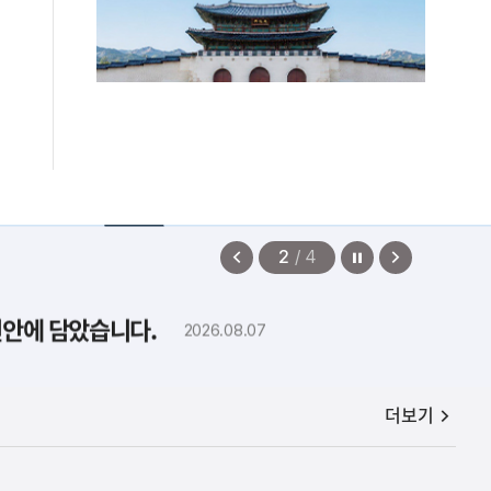
정지
이
다
2
/
4
전
음
보
보
편안에 담았습니다.
2026.08.07
기
기
공지사항
더보기