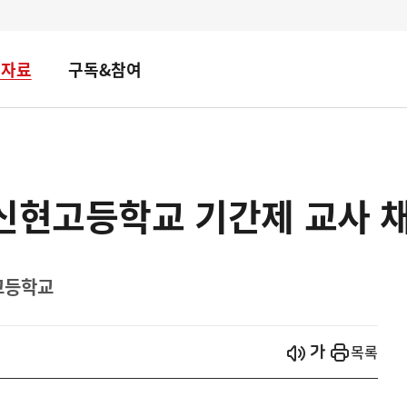
책자료
구독&참여
신현고등학교 기간제 교사 
고등학교
시작
열기
목록