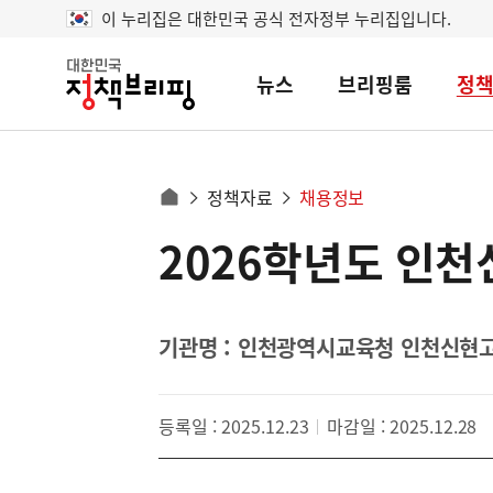
이 누리집은 대한민국 공식 전자정부 누리집입니다.
뉴스
브리핑룸
정
대
한
민
국
정
사
정책자료
채용정보
책
홈
브
이
으
2026학년도 인천
콘
리
트
로
핑
텐
이
츠
동
영
기관명 : 인천광역시교육청 인천신현
경
역
로
등록일 : 2025.12.23
마감일 : 2025.12.28