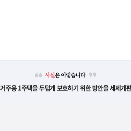
사
 거주용 1주택을 두텁게 보호하기 위한 방안을 세제개
실
은
이
렇
습
니
다