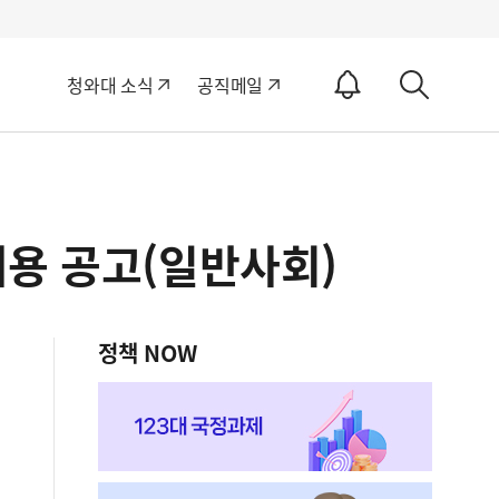
알
청와대 소식
공직메일
림
상
ON
세
검
색
채용 공고(일반사회)
정책 NOW