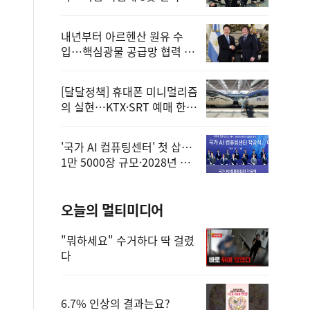
정
내년부터 아르헨산 원유 수
입…핵심광물 공급망 협력 체
계 마련
[달달정책] 휴대폰 미니멀리즘
의 실현…KTX·SRT 예매 한
번에 끝!
'국가 AI 컴퓨팅센터' 첫 삽…
1만 5000장 규모·2028년 완
공
오늘의 멀티미디어
"뭐하세요" 수거하다 딱 걸렸
다
6.7% 인상의 결과는요?