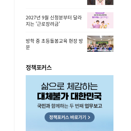
2027년 9월 신청분부터 달라
지는 '근로장려금'
방학 중 초등돌봄교육 현장 방
문
정책포커스