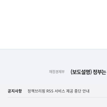
하
단
배
(보도설명) 정부는
재정경제부
너
영
역
공지사항
정책브리핑 RSS 서비스 제공 중단 안내