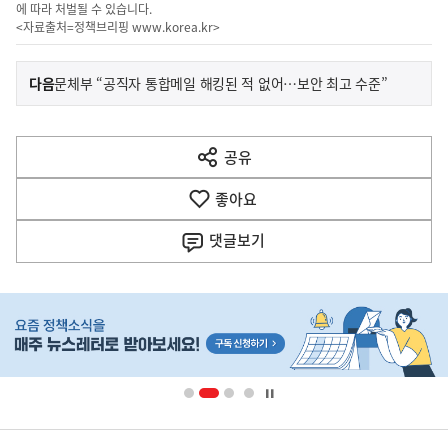
에 따라 처벌될 수 있습니다.
<자료출처=정책브리핑
www.korea.kr
>
이
기
다음
문체부 “공직자 통합메일 해킹된 적 없어…보안 최고 수준”
사
전
다
공유
열
음
기
좋아요
기
사
댓글
보기
히
단
배
너
영