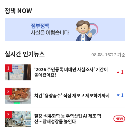
정
역
책
정책 NOW
NOW,
MY
맞
춤
뉴
실시간 인기뉴스
08.08. 16:27 기준
스
'2026 주민등록 비대면 사실조사' 기간이
1
돌아왔어요!
단
계
상
승
1
치킨 '용량꼼수' 직접 재보고 제보하기까지
단
계
하
락
철강·석유화학 등 주력산업 AI 제조 혁
NEW
신…잠재성장률 높인다