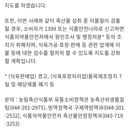
지도를 하겠습니다.
또한, 이번 사례와 같이 축산물 섭취 중 이물질이 검출
될 경우, 소비자가 1399 또는 식품안전나라로 신고하면
식품의약품안전처에서 원인조사 및 행정처분* 등의 조
치가 취해지며, 식육가공·포장·판매 등 관련 업계에 이
물 등에 대한 검수를 철저히 할 수 있도록 지도를 강화
할 계획입니다.
* (식육판매업) 경고, (식육포장처리업)품목제조정지 7
일 및 해당제품 폐기 등
문의 : 농림축산식품부 유통소비정책관 농축산위생품질
팀(044-201-2975), 방역정책국 구제역방역과(044-201
-2532), 식품의약품안전처 축산물안정정책과(043-719
-3253)