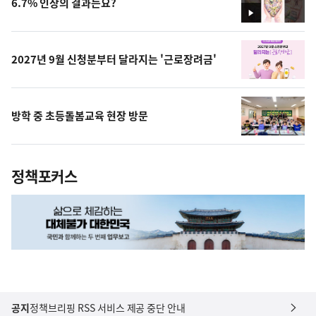
6.7% 인상의 결과는요?
영
상
2027년 9월 신청분부터 달라지는 '근로장려금'
방학 중 초등돌봄교육 현장 방문
정책포커스
공지
정책브리핑 RSS 서비스 제공 중단 안내