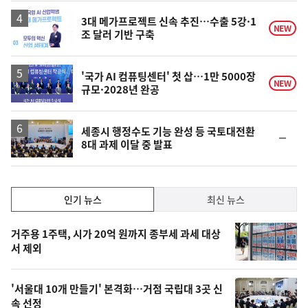
3대 메가프로젝트 신속 추진…수출 5강·1
NEW
조 달러 기반 구축
'국가 AI 컴퓨팅센터' 첫 삽…1만 5000장
NEW
규모·2028년 완공
세종시 행정수도 기능 완성 등 국토대전환
순
8대 과제 이달 중 발표
위
동
일
인
인기 뉴스
최신 뉴스
기,
인
기
최
거주용 1주택, 시가 20억 원까지 종부세 과세 대상
뉴
서 제외
신,
스
오
'서울대 10개 만들기' 본격화…거점 국립대 3곳 신
늘
속 선정