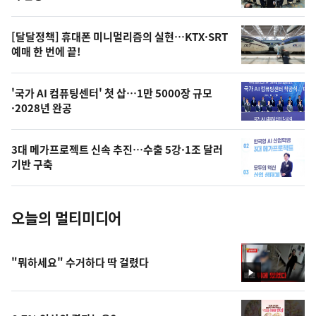
의
영
[달달정책] 휴대폰 미니멀리즘의 실현…KTX·SRT
상
예매 한 번에 끝!
,
오
'국가 AI 컴퓨팅센터' 첫 삽…1만 5000장 규모
·2028년 완공
늘
의
3대 메가프로젝트 신속 추진…수출 5강·1조 달러
사
기반 구축
진
오늘의 멀티미디어
"뭐하세요" 수거하다 딱 걸렸다
영
상