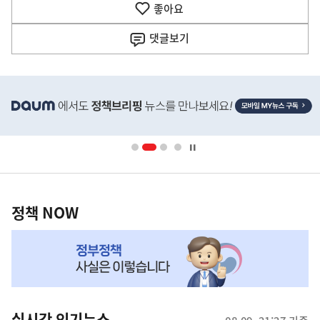
기
좋아요
기
사
댓글
보기
히
단
배
너
영
정
역
책
정책 NOW
NOW,
MY
맞
춤
뉴
실시간 인기뉴스