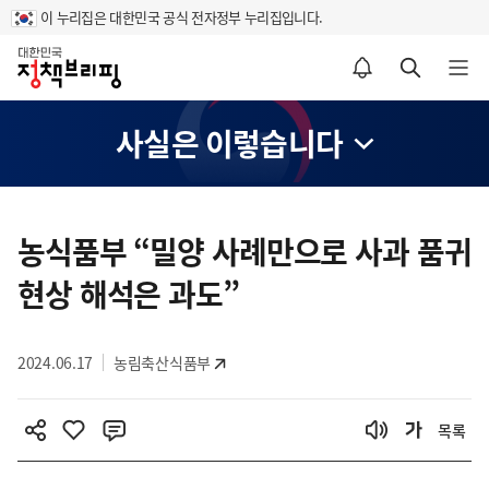
이 누리집은 대한민국 공식 전자정부 누리집입니다.
홈
알림설정 바로가기
검색 바로가기
메뉴 열기
사실은 이렇습니다
콘
텐
농식품부 “밀양 사례만으로 사과 품귀
츠
현상 해석은 과도”
영
역
2024.06.17
농림축산식품부
목록