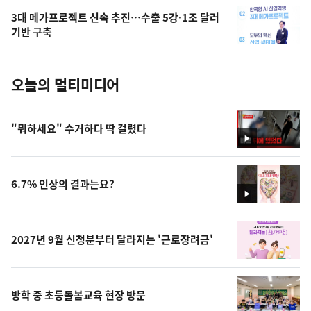
의
3대 메가프로젝트 신속 추진…수출 5강·1조 달러
사
기반 구축
진
오늘의 멀티미디어
"뭐하세요" 수거하다 딱 걸렸다
영
상
6.7% 인상의 결과는요?
영
상
2027년 9월 신청분부터 달라지는 '근로장려금'
방학 중 초등돌봄교육 현장 방문