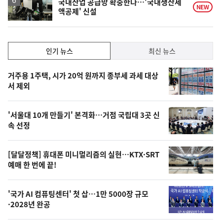
국내산업 공급망 확충한다…'국내생산세
NEW
액공제' 신설
인
인기 뉴스
최신 뉴스
기,
인
기
최
거주용 1주택, 시가 20억 원까지 종부세 과세 대상
뉴
서 제외
신,
스
오
'서울대 10개 만들기' 본격화…거점 국립대 3곳 신
늘
속 선정
의
영
[달달정책] 휴대폰 미니멀리즘의 실현…KTX·SRT
상
예매 한 번에 끝!
,
오
'국가 AI 컴퓨팅센터' 첫 삽…1만 5000장 규모
·2028년 완공
늘