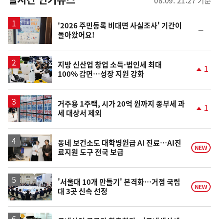
08.09. 21:27 기준
스
'2026 주민등록 비대면 사실조사' 기간이
순
돌아왔어요!
위
동
일
지방 신산업 창업 소득·법인세 최대
1
100% 감면…성장 지원 강화
단
계
상
승
거주용 1주택, 시가 20억 원까지 종부세 과
1
세 대상서 제외
단
계
상
승
동네 보건소도 대학병원급 AI 진료…AI진
NEW
료지원 도구 전국 보급
'서울대 10개 만들기' 본격화…거점 국립
NEW
대 3곳 신속 선정