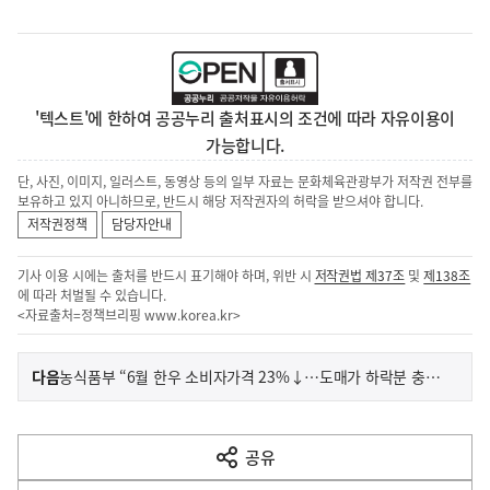
'텍스트'에 한하여 공공누리 출처표시의 조건에 따라 자유이용이
가능합니다.
단, 사진, 이미지, 일러스트, 동영상 등의 일부 자료는 문화체육관광부가 저작권 전부를
보유하고 있지 아니하므로, 반드시 해당 저작권자의 허락을 받으셔야 합니다.
저작권정책
담당자안내
기사 이용 시에는 출처를 반드시 표기해야 하며, 위반 시
저작권법 제37조
및
제138조
에 따라 처벌될 수 있습니다.
<자료출처=정책브리핑
www.korea.kr
>
이
기
다음
농식품부 “6월 한우 소비자가격 23%↓…도매가 하락분 충실 반영”
사
전
다
공유
열
음