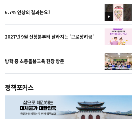
상
6.7% 인상의 결과는요?
영
상
2027년 9월 신청분부터 달라지는 '근로장려금'
방학 중 초등돌봄교육 현장 방문
정책포커스