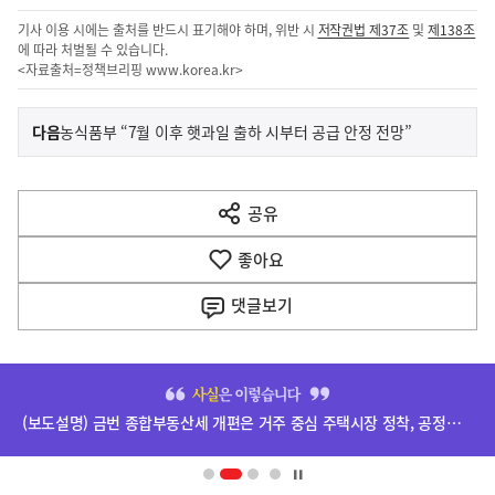
기사 이용 시에는 출처를 반드시 표기해야 하며, 위반 시
저작권법 제37조
및
제138조
에 따라 처벌될 수 있습니다.
<자료출처=정책브리핑
www.korea.kr
>
이
기
다음
농식품부 “7월 이후 햇과일 출하 시부터 공급 안정 전망”
사
전
다
공유
열
음
기
좋아요
기
사
댓글
보기
히
단
(보도설명) 금번 종합부동산세 개편은 거주 중심 주택시장 정착, 공정과세 및 과세형평 제고를 위한 것입니다.
배
너