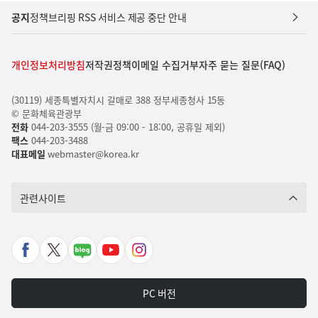
공지
정책브리핑 RSS 서비스 제공 중단 안내
개인정보처리방침
저작권정책
이메일 수집거부
자주 묻는 질문(FAQ)
(30119) 세종특별자치시 갈매로 388 정부세종청사 15동
© 문화체육관광부
전화
044-203-3555 (월-금 09:00 - 18:00, 공휴일 제외)
팩스
044-203-3488
대표메일
webmaster@korea.kr
관련사이트
페
X
네
유
인
이
바
이
튜
스
스
로
버
브
타
PC 버전
북
가
포
바
그