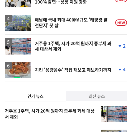
100% 감면…성장 지원 강화
해남에 국내 최대 400㎿ 규모 '태양광 발
NEW
전단지' 첫 삽
거주용 1주택, 시가 20억 원까지 종부세 과
2
세 대상서 제외
단
계
하
락
4
치킨 '용량꼼수' 직접 재보고 제보하기까지
단
계
하
락
인
인기 뉴스
최신 뉴스
기,
인
기
최
거주용 1주택, 시가 20억 원까지 종부세 과세 대상
뉴
서 제외
신,
스
오