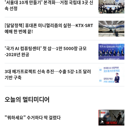
'서울대 10개 만들기' 본격화…거점 국립대 3곳 신
늘
속 선정
의
영
[달달정책] 휴대폰 미니멀리즘의 실현…KTX·SRT
상
예매 한 번에 끝!
,
오
'국가 AI 컴퓨팅센터' 첫 삽…1만 5000장 규모
·2028년 완공
늘
의
3대 메가프로젝트 신속 추진…수출 5강·1조 달러
사
기반 구축
진
오늘의 멀티미디어
"뭐하세요" 수거하다 딱 걸렸다
영