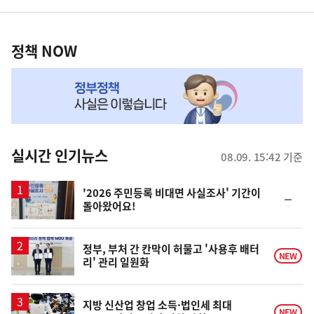
영
정
역
책
정책 NOW
NOW,
MY
맞
춤
뉴
실시간 인기뉴스
08.09. 15:42 기준
스
'2026 주민등록 비대면 사실조사' 기간이
순
돌아왔어요!
위
동
일
정부, 부처 간 칸막이 허물고 '사용후 배터
NEW
리' 관리 일원화
지방 신산업 창업 소득·법인세 최대
NEW