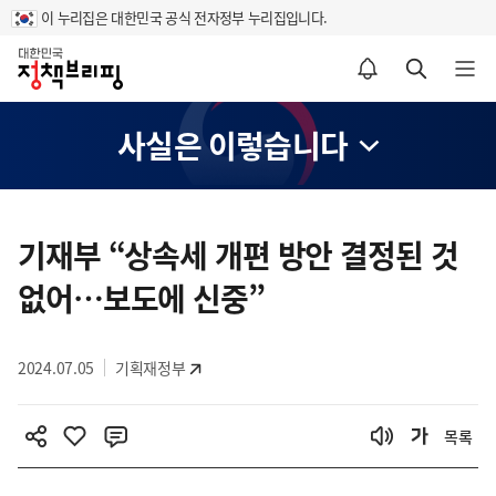
이 누리집은 대한민국 공식 전자정부 누리집입니다.
홈
알림설정 바로가기
검색 바로가기
메뉴 열기
사실은 이렇습니다
콘
텐
기재부 “상속세 개편 방안 결정된 것
츠
없어…보도에 신중”
영
역
2024.07.05
기획재정부
목록