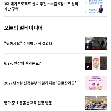
의
3대 메가프로젝트 신속 추진…수출 5강·1조 달러
사
기반 구축
진
오늘의 멀티미디어
"뭐하세요" 수거하다 딱 걸렸다
영
상
6.7% 인상의 결과는요?
영
상
2027년 9월 신청분부터 달라지는 '근로장려금'
방학 중 초등돌봄교육 현장 방문