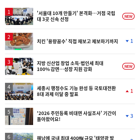
스
'서울대 10개 만들기' 본격화…거점 국립
NEW
대 3곳 신속 선정
1
치킨 '용량꼼수' 직접 재보고 제보하기까지
단
계
하
락
지방 신산업 창업 소득·법인세 최대
NEW
100% 감면…성장 지원 강화
세종시 행정수도 기능 완성 등 국토대전환
1
8대 과제 이달 중 발표
단
계
상
승
'2026 주민등록 비대면 사실조사' 기간이
3
돌아왔어요!
단
계
하
락
해남에 국내 최대 400㎿ 규모 '태양광 발