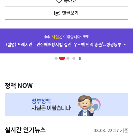
좋아요
기
사
댓글
보기
히
단
(설명) 프레시안, "인신매매방지법 걸린 '우즈벡 인력 송출'...성평등부,노동·법무부에 개선 요청" 관련
배
너
영
정
역
책
정책 NOW
NOW,
MY
맞
춤
뉴
실시간 인기뉴스
08.08. 22:17 기준