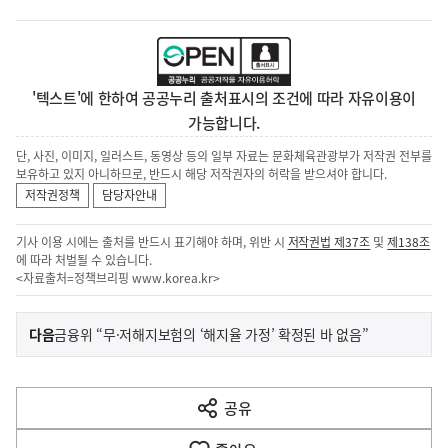
'텍스트'에 한하여 공공누리 출처표시의 조건에 따라 자유이용이
가능합니다.
단, 사진, 이미지, 일러스트, 동영상 등의 일부 자료는 문화체육관광부가 저작권 전부를
보유하고 있지 아니하므로, 반드시 해당 저작권자의 허락을 받으셔야 합니다.
저작권정책
담당자안내
기사 이용 시에는 출처를 반드시 표기해야 하며, 위반 시
저작권법 제37조
및
제138조
에 따라 처벌될 수 있습니다.
<자료출처=정책브리핑
www.korea.kr
>
이
기
다음
금융위 “무·저해지보험의 ‘해지율 가정’ 확정된 바 없음”
사
전
다
공유
열
음
기