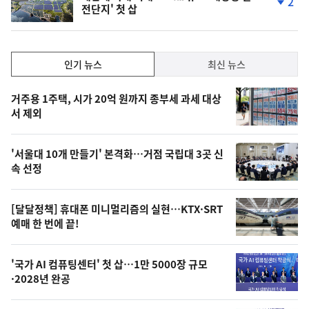
2
전단지' 첫 삽
단
계
하
락
인
인기 뉴스
최신 뉴스
기,
인
기
최
거주용 1주택, 시가 20억 원까지 종부세 과세 대상
뉴
서 제외
신,
스
오
'서울대 10개 만들기' 본격화…거점 국립대 3곳 신
늘
속 선정
의
영
[달달정책] 휴대폰 미니멀리즘의 실현…KTX·SRT
상
예매 한 번에 끝!
,
오
'국가 AI 컴퓨팅센터' 첫 삽…1만 5000장 규모
·2028년 완공
늘