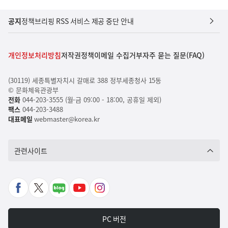
공지
정책브리핑 RSS 서비스 제공 중단 안내
개인정보처리방침
저작권정책
이메일 수집거부
자주 묻는 질문(FAQ)
(30119) 세종특별자치시 갈매로 388 정부세종청사 15동
© 문화체육관광부
전화
044-203-3555 (월-금 09:00 - 18:00, 공휴일 제외)
팩스
044-203-3488
대표메일
webmaster@korea.kr
관련사이트
페
X
네
유
인
이
바
이
튜
스
스
로
버
브
타
PC 버전
북
가
포
바
그