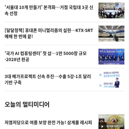
오
'서울대 10개 만들기' 본격화…거점 국립대 3곳 신
늘
속 선정
의
영
[달달정책] 휴대폰 미니멀리즘의 실현…KTX·SRT
상
예매 한 번에 끝!
,
오
'국가 AI 컴퓨팅센터' 첫 삽…1만 5000장 규모
·2028년 완공
늘
의
3대 메가프로젝트 신속 추진…수출 5강·1조 달러
사
기반 구축
진
오늘의 멀티미디어
저염저당으로 여름 보양 완전 가능! 삼계롤 레시피
영