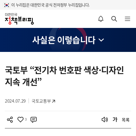
이 누리집은 대한민국 공식 전자정부 누리집입니다.
홈
알림설정 바로가기
검색 바로가기
메뉴 열기
사실은 이렇습니다
콘
텐
국토부 “전기차 번호판 색상·디자인
츠
지속 개선”
영
역
2024.07.29
국토교통부
3
목록