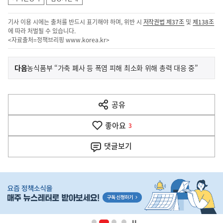
기사 이용 시에는 출처를 반드시 표기해야 하며, 위반 시
저작권법 제37조
및
제138조
에 따라 처벌될 수 있습니다.
<자료출처=정책브리핑
www.korea.kr
>
이
기
다음
농식품부 “가축 폐사 등 폭염 피해 최소화 위해 총력 대응 중”
사
전
다
공유
열
음
기
좋아요
기
3
사
댓글
보기
히
단
배