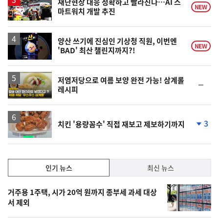
재난현장 대응 정확하고 빨라진다…AI 스
NEW
마트워치 개발 추진
영
양산 쓰기에 진심인 기상청 직원, 이번엔
NEW
'BAD' 최산 챌린지까지?!
상
영
저염저당으로 여름 보양 완전 가능! 삼계롤
순
레시피
상
위
동
일
3
치킨 '용량꼼수' 직접 재보고 제보하기까지
단
계
하
락
인
인기 뉴스
최신 뉴스
기,
인
기
최
거주용 1주택, 시가 20억 원까지 종부세 과세 대상
뉴
서 제외
신,
스