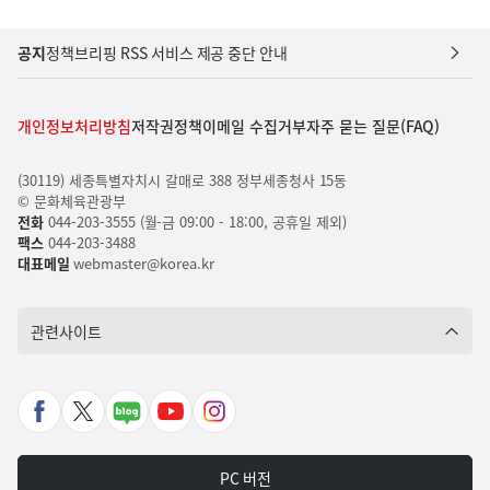
공지
정책브리핑 RSS 서비스 제공 중단 안내
개인정보처리방침
저작권정책
이메일 수집거부
자주 묻는 질문(FAQ)
(30119) 세종특별자치시 갈매로 388 정부세종청사 15동
© 문화체육관광부
전화
044-203-3555 (월-금 09:00 - 18:00, 공휴일 제외)
팩스
044-203-3488
대표메일
webmaster@korea.kr
관련사이트
페
X
네
유
인
이
바
이
튜
스
스
로
버
브
타
PC 버전