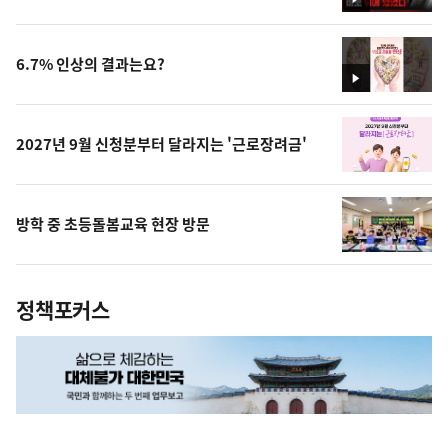
영
상
6.7% 인상의 결과는요?
영
상
2027년 9월 신청분부터 달라지는 '근로장려금'
방학 중 초등돌봄교육 현장 방문
정책포커스