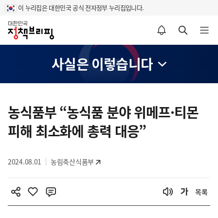
이 누리집은 대한민국 공식 전자정부 누리집입니다.
홈
알림설정 바로가기
검색 바로가기
메뉴 열기
사실은 이렇습니다
콘
텐
농식품부 “농식품 분야 위메프·티몬
츠
피해 최소화에 총력 대응”
영
역
2024.08.01
농림축산식품부
목록