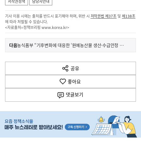
저작권정책
담당자안내
기사 이용 시에는 출처를 반드시 표기해야 하며, 위반 시
저작권법 제37조
및
제138조
에 따라 처벌될 수 있습니다.
<자료출처=정책브리핑
www.korea.kr
>
이
기
다음
농식품부 “기후변화에 대응한 ‘원예농산물 생산·수급안정 대책’ 마련”
사
전
다
공유
열
음
기
좋아요
기
사
댓글
보기
히
단
배