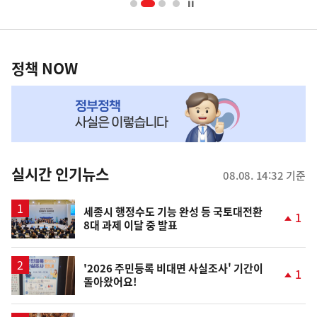
너
영
정
역
책
정책 NOW
NOW,
MY
맞
춤
뉴
실시간 인기뉴스
08.08. 14:32 기준
스
세종시 행정수도 기능 완성 등 국토대전환
1
8대 과제 이달 중 발표
단
계
상
승
'2026 주민등록 비대면 사실조사' 기간이
1
돌아왔어요!
단
계
상