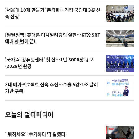
오
'서울대 10개 만들기' 본격화…거점 국립대 3곳 신
늘
속 선정
의
영
[달달정책] 휴대폰 미니멀리즘의 실현…KTX·SRT
상
예매 한 번에 끝!
,
오
'국가 AI 컴퓨팅센터' 첫 삽…1만 5000장 규모
·2028년 완공
늘
의
3대 메가프로젝트 신속 추진…수출 5강·1조 달러
사
기반 구축
진
오늘의 멀티미디어
"뭐하세요" 수거하다 딱 걸렸다