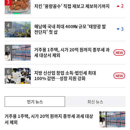
승
2
치킨 '용량꼼수' 직접 재보고 제보하기까지
단
계
상
승
해남에 국내 최대 400㎿ 규모 '태양광 발
3
전단지' 첫 삽
단
계
하
락
거주용 1주택, 시가 20억 원까지 종부세 과
NEW
세 대상서 제외
지방 신산업 창업 소득·법인세 최대
NEW
100% 감면…성장 지원 강화
인
인기 뉴스
최신 뉴스
기,
인
기
최
거주용 1주택, 시가 20억 원까지 종부세 과세 대상
뉴
서 제외
신,
스