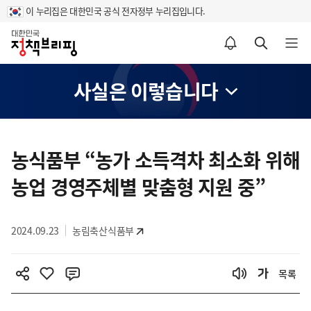
이 누리집은 대한민국 공식 전자정부 누리집입니다.
홈
알림설정 바로가기
검색 바로가기
메뉴 열기
사실은 이렇습니다
콘
텐
농식품부 “농가 소득격차 최소화 위해
츠
농업 경영주체별 맞춤형 지원 중”
영
역
2024.09.23
농림축산식품부
목록