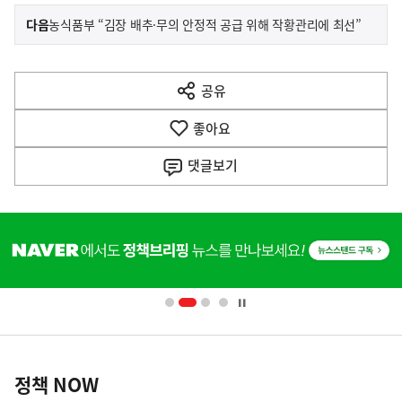
이
기
다음
농식품부 “김장 배추·무의 안정적 공급 위해 작황관리에 최선”
사
전
다
공유
열
음
기
좋아요
기
사
댓글
보기
히
단
배
너
영
정
역
책
정책 NOW