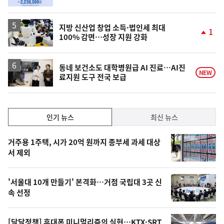
동
일
지방 신산업 창업 소득·법인세 최대
1
100% 감면…성장 지원 강화
단
계
상
승
동네 보건소도 대학병원급 AI 진료…AI진
NEW
료지원 도구 전국 보급
인
인기 뉴스
최신 뉴스
기,
인
기
최
거주용 1주택, 시가 20억 원까지 종부세 과세 대상
뉴
서 제외
신,
스
오
'서울대 10개 만들기' 본격화…거점 국립대 3곳 신
늘
속 선정
의
영
[달달정책] 휴대폰 미니멀리즘의 실현…KTX·SRT