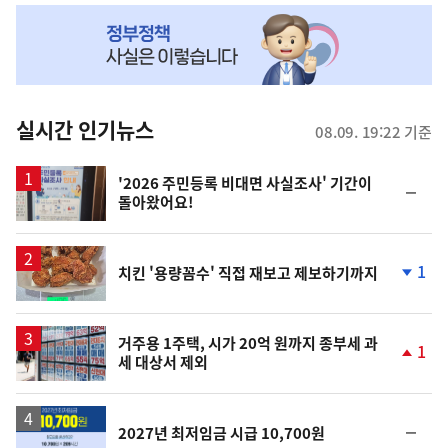
NOW,
MY
맞
춤
뉴
실시간 인기뉴스
08.09. 19:22 기준
스
'2026 주민등록 비대면 사실조사' 기간이
순
돌아왔어요!
위
동
일
1
치킨 '용량꼼수' 직접 재보고 제보하기까지
단
계
하
락
거주용 1주택, 시가 20억 원까지 종부세 과
1
세 대상서 제외
단
계
상
승
순
2027년 최저임금 시급 10,700원
위