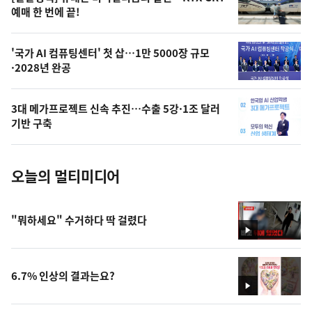
상
예매 한 번에 끝!
,
오
'국가 AI 컴퓨팅센터' 첫 삽…1만 5000장 규모
·2028년 완공
늘
의
3대 메가프로젝트 신속 추진…수출 5강·1조 달러
사
기반 구축
진
오늘의 멀티미디어
"뭐하세요" 수거하다 딱 걸렸다
영
상
6.7% 인상의 결과는요?
영
상