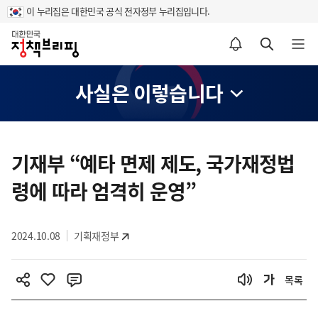
이 누리집은 대한민국 공식 전자정부 누리집입니다.
홈
알림설정 바로가기
검색 바로가기
메뉴 열기
사실은 이렇습니다
콘
텐
기재부 “예타 면제 제도, 국가재정법
츠
령에 따라 엄격히 운영”
영
역
2024.10.08
기획재정부
목록