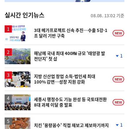
춤
뉴
실시간 인기뉴스
08.08. 13:02 기준
스
3대 메가프로젝트 신속 추진…수출 5강·1
NEW
조 달러 기반 구축
해남에 국내 최대 400㎿ 규모 '태양광 발
1
전단지' 첫 삽
단
계
하
락
지방 신산업 창업 소득·법인세 최대
NEW
100% 감면…성장 지원 강화
세종시 행정수도 기능 완성 등 국토대전환
NEW
8대 과제 이달 중 발표
1
치킨 '용량꼼수' 직접 재보고 제보하기까지