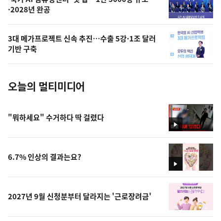
오
·2028년 완공
늘
의
3대 메가프로젝트 신속 추진…수출 5강·1조 달러
사
기반 구축
진
오늘의 멀티미디어
"뭐하세요" 수거하다 딱 걸렸다
영
상
6.7% 인상의 결과는요?
영
상
2027년 9월 신청분부터 달라지는 '근로장려금'