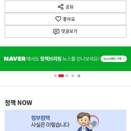
다
공유
열
음
기
좋아요
기
사
댓글
보기
히
단
배
너
영
정
역
책
정책 NOW
NOW,
MY
맞