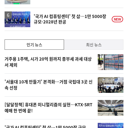
단
계
하
락
'국가 AI 컴퓨팅센터' 첫 삽…1만 5000장
NEW
규모·2028년 완공
인
인기 뉴스
최신 뉴스
기,
인
기
최
거주용 1주택, 시가 20억 원까지 종부세 과세 대상
뉴
서 제외
신,
스
오
'서울대 10개 만들기' 본격화…거점 국립대 3곳 신
늘
속 선정
의
영
[달달정책] 휴대폰 미니멀리즘의 실현…KTX·SRT
상
예매 한 번에 끝!
,
'국가 AI 컴퓨팅센터' 첫 삽…1만 5000장 규모