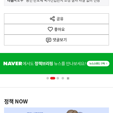
다음
국토부 “용인 반도체 국가산업단지 조성 절차 차질 없이 진행”
사
전
다
공유
열
음
기
좋아요
기
사
댓글
보기
히
단
배
너
영
정
역
책
정책 NOW
NOW,