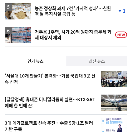
하
락
농촌 정상화 과제 7건 '가시적 성과'…친환
1
경 쌀 복지시설 공급 등
단
계
하
락
거주용 1주택, 시가 20억 원까지 종부세 과
NEW
세 대상서 제외
인
인기 뉴스
최신 뉴스
기,
인
기
최
'서울대 10개 만들기' 본격화…거점 국립대 3곳 신
뉴
속 선정
신,
스
오
[달달정책] 휴대폰 미니멀리즘의 실현…KTX·SRT
늘
예매 한 번에 끝!
의
영
3대 메가프로젝트 신속 추진…수출 5강·1조 달러
상
기반 구축