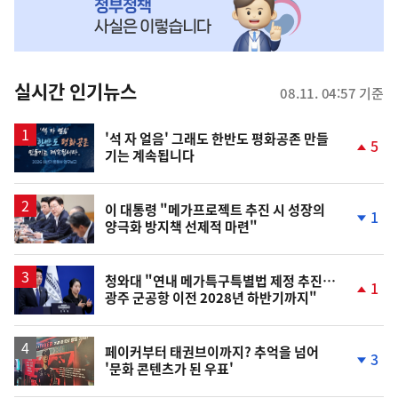
MY
맞
춤
뉴
실시간 인기뉴스
08.11. 04:57 기준
스
'석 자 얼음' 그래도 한반도 평화공존 만들
5
기는 계속됩니다
단
계
상
승
이 대통령 "메가프로젝트 추진 시 성장의
1
양극화 방지책 선제적 마련"
단
계
하
락
청와대 "연내 메가특구특별법 제정 추진…
1
광주 군공항 이전 2028년 하반기까지"
단
계
상
승
페이커부터 태권브이까지? 추억을 넘어
3
'문화 콘텐츠가 된 우표'
단
계