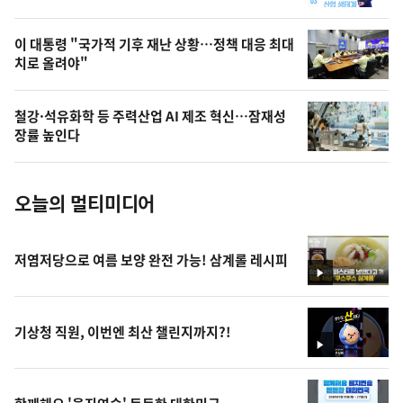
,
오
이 대통령 "국가적 기후 재난 상황…정책 대응 최대
치로 올려야"
늘
의
철강·석유화학 등 주력산업 AI 제조 혁신…잠재성
사
장률 높인다
진
오늘의 멀티미디어
저염저당으로 여름 보양 완전 가능! 삼계롤 레시피
영
상
기상청 직원, 이번엔 최산 챌린지까지?!
영
상