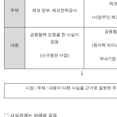
체
주체
체코 정부
,
체코전력공사
(
사업주인
체
금융협
금융협력 요청을 한 사실이
없음
내용
(
원자력 파이
(
신규원전 사업
)
국내기업
↓
시점
/
주체
/
내용이 다른 사실을 근거로 잘못된 
□ 사실관계는 아래와 같음