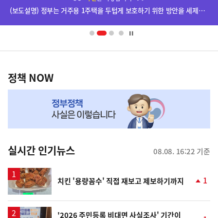
단
(보도설명) 정부는 거주용 1주택을 두텁게 보호하기 위한 방안을 세제개편안에 담았습니다.
배
너
영
정
역
책
정책 NOW
NOW,
MY
맞
춤
뉴
실시간 인기뉴스
08.08. 16:22 기준
스
1
치킨 '용량꼼수' 직접 재보고 제보하기까지
단
계
상
승
'2026 주민등록 비대면 사실조사' 기간이