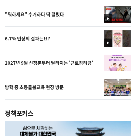
"뭐하세요" 수거하다 딱 걸렸다
영
상
6.7% 인상의 결과는요?
영
상
2027년 9월 신청분부터 달라지는 '근로장려금'
방학 중 초등돌봄교육 현장 방문
정책포커스