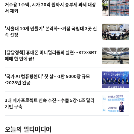
기
최
거주용 1주택, 시가 20억 원까지 종부세 과세 대상
뉴
서 제외
신,
스
오
'서울대 10개 만들기' 본격화…거점 국립대 3곳 신
늘
속 선정
의
영
[달달정책] 휴대폰 미니멀리즘의 실현…KTX·SRT
상
예매 한 번에 끝!
,
오
'국가 AI 컴퓨팅센터' 첫 삽…1만 5000장 규모
·2028년 완공
늘
의
3대 메가프로젝트 신속 추진…수출 5강·1조 달러
사
기반 구축
진
오늘의 멀티미디어