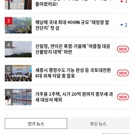
1
돌아왔어요!
단
계
상
승
해남에 국내 최대 400㎿ 규모 '태양광 발
2
전단지' 첫 삽
단
계
하
락
산림청, 연이은 폭염·가뭄에 '여름철 대응
NEW
산불방지 대책' 마련
세종시 행정수도 기능 완성 등 국토대전환
NEW
8대 과제 이달 중 발표
거주용 1주택, 시가 20억 원까지 종부세 과
NEW
세 대상서 제외
인
인기 뉴스
최신 뉴스
기,
인