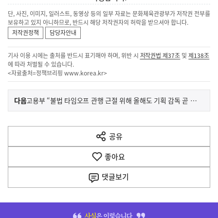
단, 사진, 이미지, 일러스트, 동영상 등의 일부 자료는 문화체육관광부가 저작권 전부를
보유하고 있지 아니하므로, 반드시 해당 저작권자의 허락을 받으셔야 합니다.
저작권정책
담당자안내
기사 이용 시에는 출처를 반드시 표기해야 하며, 위반 시
저작권법 제37조
및
제138조
에 따라 처벌될 수 있습니다.
<자료출처=정책브리핑
www.korea.kr
>
이
기
다음
고용부 “불법 타임오프 관행 근절 위해 올해도 기획 감독 곧 실시”
사
전
다
공유
열
음
기
좋아요
기
사
댓글
보기
히