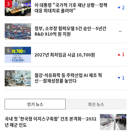
승
이 대통령 "국가적 기후 재난 상황…정책
2
대응 최대치로 올려야"
단
계
하
락
정부, 소부장 협력모델 5건 승인…5년간
순
R&D 910억 원 지원
위
동
일
1
2027년 최저임금 시급 10,700원
단
계
상
승
철강·석유화학 등 주력산업 AI 제조 혁
1
신…잠재성장률 높인다
단
계
하
락
인
인기 뉴스
최신 뉴스
기,
인
기
최
국내 첫 '한국형 이지스구축함' 건조 본격화…2032
뉴
년 해군 인도
신,