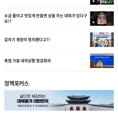
영
상
소금 줄이고 맛있게 만들면 상을 주는 대회가 있다구
요!?
영
상
갑자기 계정이 정지됐다고?!
폭염 가뭄 대처상황 점검회의
정책포커스