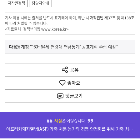
저작권정책
담당자안내
기사 이용 시에는 출처를 반드시 표기해야 하며, 위반 시
저작권법 제37조
및
제138조
에 따라 처벌될 수 있습니다.
<자료출처=정책브리핑
www.korea.kr
>
이
기
다음
통계청 “‘60~64세 연령대 연금통계’ 공표계획 수립 예정”
사
전
다
공유
열
음
기
좋아요
기
사
댓글
보기
히
단
아프리카돼지열병(ASF) 가축 처분 농가의 경영 안정화를 위해 가축 처분 보상금을 신속하게 지급하겠습니다.
배