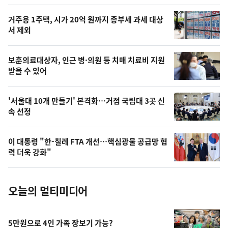
스
오
거주용 1주택, 시가 20억 원까지 종부세 과세 대상
늘
서 제외
의
영
보훈의료대상자, 인근 병·의원 등 치매 치료비 지원
상
받을 수 있어
,
오
'서울대 10개 만들기' 본격화…거점 국립대 3곳 신
속 선정
늘
의
이 대통령 "한-칠레 FTA 개선…핵심광물 공급망 협
사
력 더욱 강화"
진
오늘의 멀티미디어
5만원으로 4인 가족 장보기 가능?