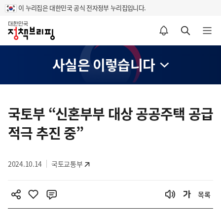
이 누리집은 대한민국 공식 전자정부 누리집입니다.
홈
알림설정 바로가기
검색 바로가기
메뉴 열기
사실은 이렇습니다
콘
텐
국토부 “신혼부부 대상 공공주택 공급
츠
적극 추진 중”
영
역
2024.10.14
국토교통부
목록