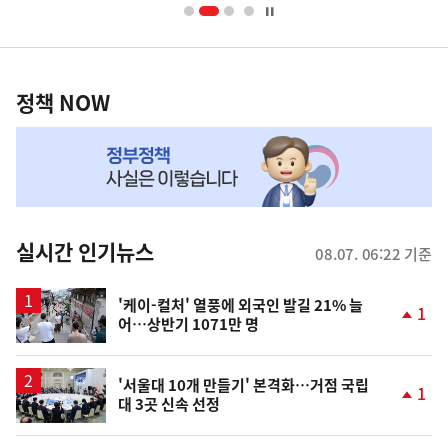
너
영
정
역
책
정책 NOW
NOW,
MY
맞
춤
뉴
실시간 인기뉴스
08.07. 06:22 기준
스
'케이-컬처' 열풍에 외국인 발길 21% 늘
1
어…상반기 1071만 명
단
계
상
승
'서울대 10개 만들기' 본격화…거점 국립
1
대 3곳 신속 선정
단
계
상