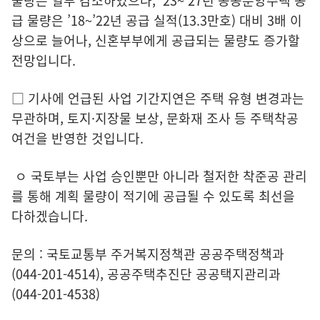
물량은 일부 감소하였으나, ’23~’27년 공공분양주택 공
급 물량은 ’18~’22년 공급 실적(13.3만호) 대비 3배 이
상으로 늘어나, 신혼부부에게 공급되는 물량도 증가할
전망입니다.
□ 기사에 언급된 사업 기간지연은 주택 유형 변경과는
무관하며, 토지·지장물 보상, 문화재 조사 등 주택착공
여건을 반영한 것입니다.
ㅇ 국토부는 사업 승인뿐만 아니라 철저한 착준공 관리
를 통해 계획 물량이 적기에 공급될 수 있도록 최선을
다하겠습니다.
문의 : 국토교통부 주거복지정책관 공공주택정책과
(044-201-4514), 공공주택추진단 공공택지관리과
(044-201-4538)