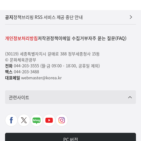
공지
정책브리핑 RSS 서비스 제공 중단 안내
개인정보처리방침
저작권정책
이메일 수집거부
자주 묻는 질문(FAQ)
(30119) 세종특별자치시 갈매로 388 정부세종청사 15동
© 문화체육관광부
전화
044-203-3555 (월-금 09:00 - 18:00, 공휴일 제외)
팩스
044-203-3488
대표메일
webmaster@korea.kr
관련사이트
페
X
네
유
인
이
바
이
튜
스
스
로
버
브
타
PC 버전