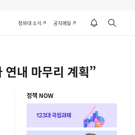
알
청와대 소식
공직메일
림
상
ON
세
검
색
 연내 마무리 계획”
정책 NOW