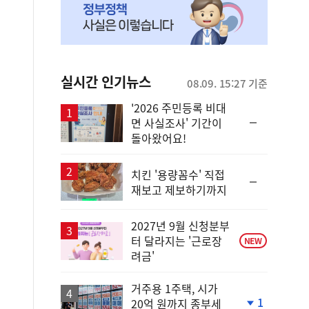
실시간 인기뉴스
08.09. 15:27 기준
'2026 주민등록 비대
순
면 사실조사' 기간이
위
돌아왔어요!
동
일
치킨 '용량꼼수' 직접
순
재보고 제보하기까지
위
동
일
2027년 9월 신청분부
터 달라지는 '근로장
NEW
려금'
거주용 1주택, 시가
1
20억 원까지 종부세