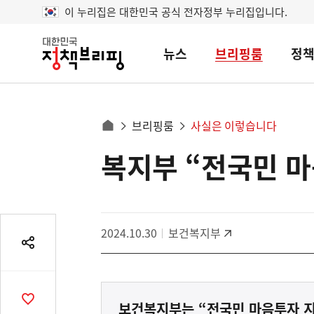
이 누리집은 대한민국 공식 전자정부 누리집입니다.
뉴스
브리핑룸
정
대
한
민
국
정
사
브리핑룸
사실은 이렇습니다
책
홈
브
이
으
복지부 “전국민 
콘
리
트
로
핑
텐
이
츠
동
영
경
2024.10.30
보건복지부
역
로
공
유
열
기
공
보건복지부는 “전국민 마음투자 