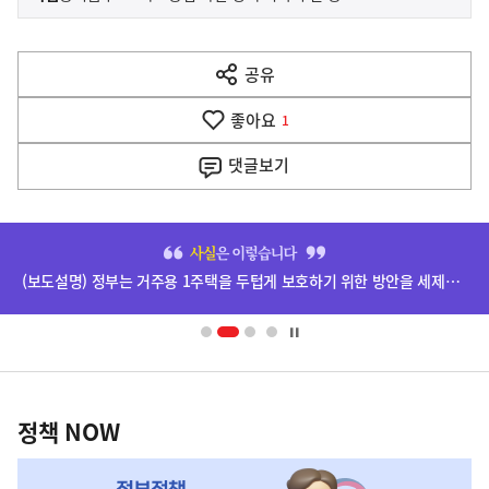
사
전
다
공유
열
음
기
좋아요
기
1
사
댓글
보기
히
단
(보도설명) 정부는 거주용 1주택을 두텁게 보호하기 위한 방안을 세제개편안에 담았습니다.
배
너
영
정
역
책
정책 NOW
NOW,