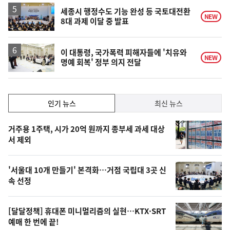
하
락
세종시 행정수도 기능 완성 등 국토대전환
NEW
8대 과제 이달 중 발표
이 대통령, 국가폭력 피해자들에 '치유와
NEW
명예 회복' 정부 의지 전달
인
인기 뉴스
최신 뉴스
기,
인
기
최
거주용 1주택, 시가 20억 원까지 종부세 과세 대상
뉴
서 제외
신,
스
오
'서울대 10개 만들기' 본격화…거점 국립대 3곳 신
늘
속 선정
의
영
[달달정책] 휴대폰 미니멀리즘의 실현…KTX·SRT
상
예매 한 번에 끝!