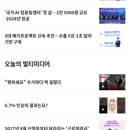
,
오
'국가 AI 컴퓨팅센터' 첫 삽…1만 5000장 규모
·2028년 완공
늘
의
3대 메가프로젝트 신속 추진…수출 5강·1조 달러
사
기반 구축
진
오늘의 멀티미디어
"뭐하세요" 수거하다 딱 걸렸다
영
상
6.7% 인상의 결과는요?
영
상
2027년 9월 신청분부터 달라지는 '근로장려금'