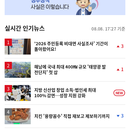
MY
맞
춤
뉴
실시간 인기뉴스
08.08. 17:27 기준
스
'2026 주민등록 비대면 사실조사' 기간이
3
돌아왔어요!
단
계
상
승
해남에 국내 최대 400㎿ 규모 '태양광 발
1
전단지' 첫 삽
단
계
상
승
지방 신산업 창업 소득·법인세 최대
NEW
100% 감면…성장 지원 강화
3
치킨 '용량꼼수' 직접 재보고 제보하기까지
단
계