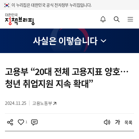
이 누리집은 대한민국 공식 전자정부 누리집입니다.
홈
알림설정 바로가기
검색 바로가기
메뉴 열기
사실은 이렇습니다
콘
텐
고용부 “20대 전체 고용지표 양호…
츠
청년 취업지원 지속 확대”
영
역
2024.11.25
고용노동부
1
목록