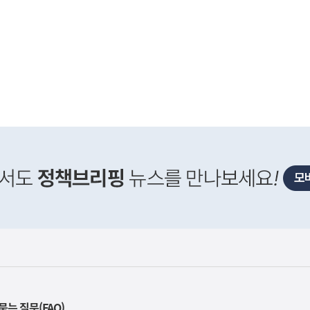
사
세 개편은 거주 중심 주택시장 정착, 공정과세 및 과세
실
은
이
렇
습
니
다
묻는 질문(FAQ)