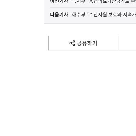
이전기사
복지부 “응급의료기관평가로 부
전
다음기사
해수부 “수산자원 보호와 지속가
다
음
기
사
공유하기
열
기
영
역