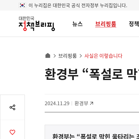
이 누리집은 대한민국 공식 전자정부 누리집입니다.
뉴스
브리핑룸
정
대
한
민
국
정
사
브리핑룸
사실은 이렇습니다
책
홈
브
이
으
환경부 “폭설로 막
콘
리
트
로
핑
텐
이
츠
동
영
경
2024.11.29
환경부
역
로
공
유
열
기
공
환경부는 “폭설로 막힌 울타리는 