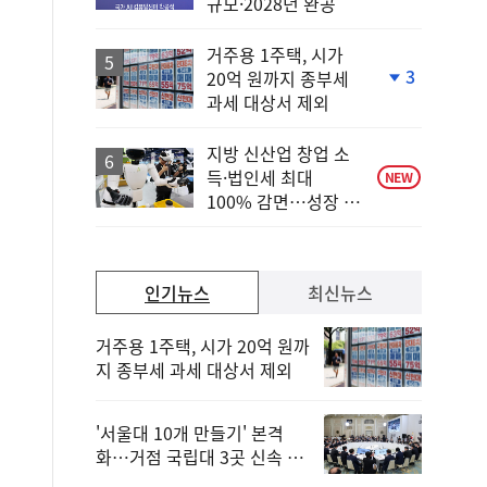
규모·2028년 완공
거주용 1주택, 시가
3
20억 원까지 종부세
단
과세 대상서 제외
계
하
락
지방 신산업 창업 소
득·법인세 최대
NEW
100% 감면…성장 지
원 강화
인기뉴스
최신뉴스
거주용 1주택, 시가 20억 원까
지 종부세 과세 대상서 제외
'서울대 10개 만들기' 본격
화…거점 국립대 3곳 신속 선
정