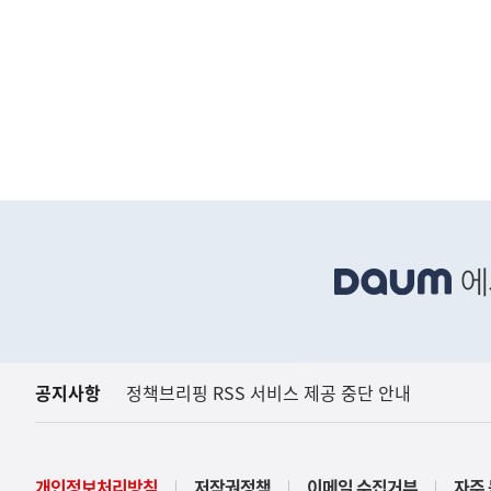
(보도설명) 금번 종합부동산
재정경제부
하
단
배
너
영
역
공지사항
정책브리핑 RSS 서비스 제공 중단 안내
개인정보처리방침
저작권정책
이메일 수집거부
자주 