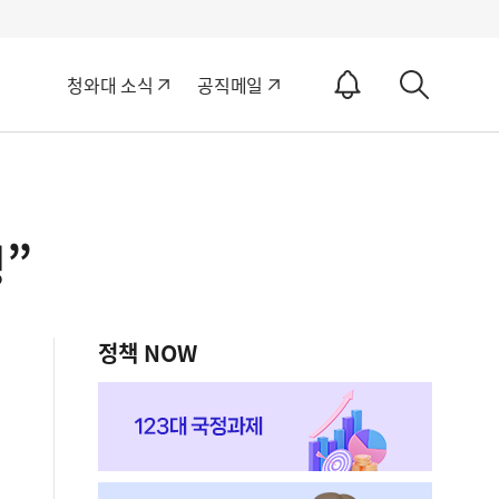
알
청와대 소식
공직메일
림
상
ON
세
검
색
”
정책 NOW