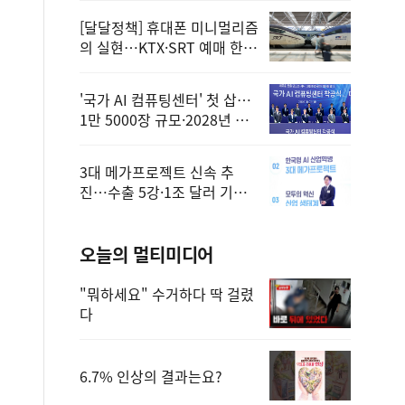
[달달정책] 휴대폰 미니멀리즘
의 실현…KTX·SRT 예매 한
번에 끝!
'국가 AI 컴퓨팅센터' 첫 삽…
1만 5000장 규모·2028년 완
공
3대 메가프로젝트 신속 추
진…수출 5강·1조 달러 기반
구축
오늘의 멀티미디어
"뭐하세요" 수거하다 딱 걸렸
다
6.7% 인상의 결과는요?