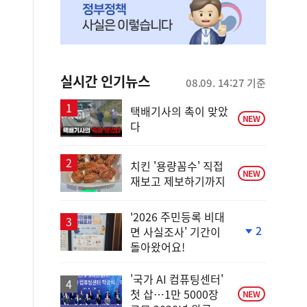
실시간 인기뉴스
08.09. 14:27 기준
택배기사의 촉이 맞았
NEW
다
치킨 '용량꼼수' 직접
NEW
재보고 제보하기까지
'2026 주민등록 비대
2
면 사실조사' 기간이
단
돌아왔어요!
계
하
락
'국가 AI 컴퓨팅센터'
첫 삽…1만 5000장
NEW