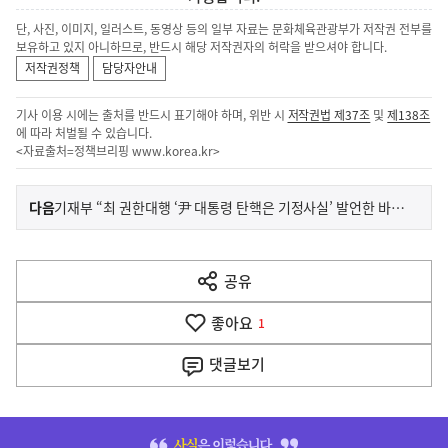
단, 사진, 이미지, 일러스트, 동영상 등의 일부 자료는 문화체육관광부가 저작권 전부를
보유하고 있지 아니하므로, 반드시 해당 저작권자의 허락을 받으셔야 합니다.
저작권정책
담당자안내
기사 이용 시에는 출처를 반드시 표기해야 하며, 위반 시
저작권법 제37조
및
제138조
에 따라 처벌될 수 있습니다.
<자료출처=정책브리핑
www.korea.kr
>
이
기
다음
기재부 “최 권한대행 ‘尹 대통령 탄핵은 기정사실’ 발언한 바 없어”
사
전
다
공유
열
음
기
좋아요
기
1
사
댓글
보기
히