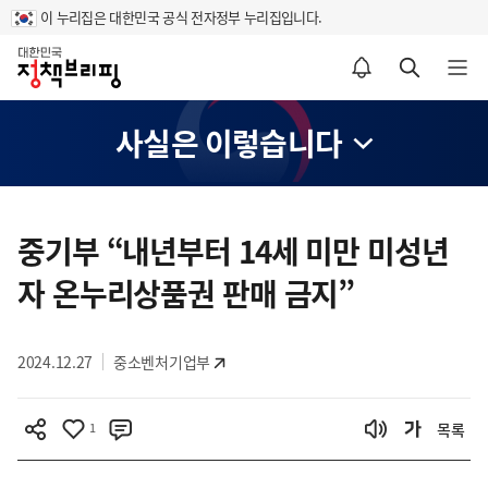
이 누리집은 대한민국 공식 전자정부 누리집입니다.
홈
알림설정 바로가기
검색 바로가기
메뉴 열기
사실은 이렇습니다
콘
텐
중기부 “내년부터 14세 미만 미성년
츠
자 온누리상품권 판매 금지”
영
역
2024.12.27
중소벤처기업부
1
목록