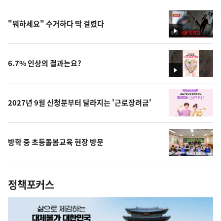
"뭐하세요" 수거하다 딱 걸렸다
영
상
6.7% 인상의 결과는요?
영
상
2027년 9월 신청분부터 달라지는 '근로장려금'
방학 중 초등돌봄교육 현장 방문
정책포커스