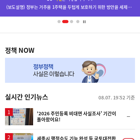
단
(보도설명) 정부는 거주용 1주택을 두텁게 보호하기 위한 방안을 세제개편안에 담았습니다.
배
너
영
정
역
책
정책 NOW
NOW,
MY
맞
춤
뉴
실시간 인기뉴스
08.07. 19:52 기준
스
'2026 주민등록 비대면 사실조사' 기간이
순
돌아왔어요!
위
동
일
세종시 행정수도 기능 완성 등 국토대전환