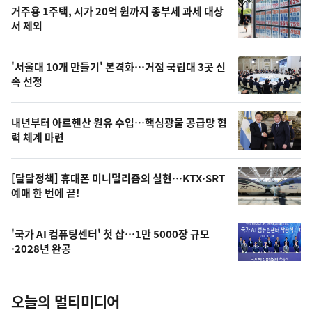
기
최
거주용 1주택, 시가 20억 원까지 종부세 과세 대상
뉴
서 제외
신,
스
오
'서울대 10개 만들기' 본격화…거점 국립대 3곳 신
늘
속 선정
의
영
내년부터 아르헨산 원유 수입…핵심광물 공급망 협
상
력 체계 마련
,
오
[달달정책] 휴대폰 미니멀리즘의 실현…KTX·SRT
예매 한 번에 끝!
늘
의
'국가 AI 컴퓨팅센터' 첫 삽…1만 5000장 규모
사
·2028년 완공
진
오늘의 멀티미디어