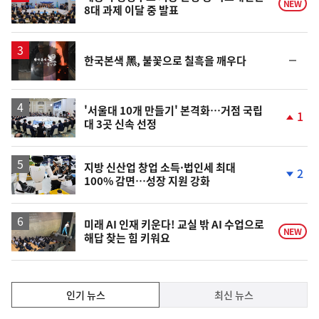
NEW
8대 과제 이달 중 발표
영
순
한국본색 黑, 불꽃으로 칠흑을 깨우다
상
위
동
일
'서울대 10개 만들기' 본격화…거점 국립
1
대 3곳 신속 선정
단
계
상
승
지방 신산업 창업 소득·법인세 최대
2
100% 감면…성장 지원 강화
단
계
하
락
미래 AI 인재 키운다! 교실 밖 AI 수업으로
NEW
해답 찾는 힘 키워요
인
인기 뉴스
최신 뉴스
기,
인