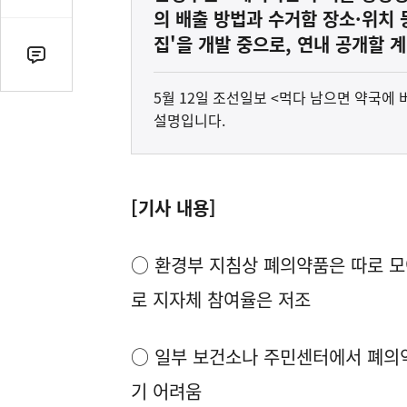
감
의 배출 방법과 수거함 장소·위치
수
집'을 개발 중으로, 연내 공개할 
댓
글
5월 12일 조선일보 <먹다 남으면 약국에
수
설명입니다.
(클
릭
시
댓
[기사 내용]
글
로
이
○ 환경부 지침상 폐의약품은 따로 모
동)
로 지자체 참여율은 저조
○ 일부 보건소나 주민센터에서 폐의
기 어려움