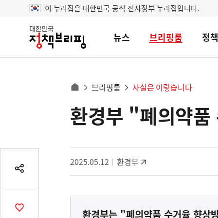
이 누리집은 대한민국 공식 전자정부 누리집입니다.
뉴스
브리핑룸
정
대
한
민
국
정
사
브리핑룸
사실은 이렇습니다
책
홈
브
이
으
환경부 "폐의약품 
콘
리
트
로
핑
텐
이
츠
동
영
경
2025.05.12
환경부
역
로
공
유
열
기
공
환경부는 "폐의약품 수거율 향상방