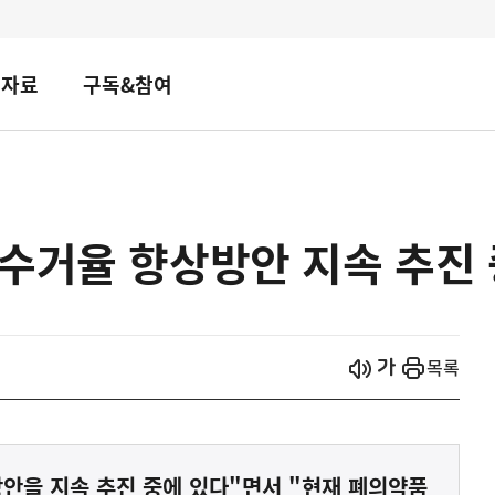
책자료
구독&참여
수거율 향상방안 지속 추진 
시작
열기
목록
안을 지속 추진 중에 있다"면서 "현재 폐의약품