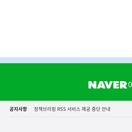
역
하
단
배
너
영
역
공지사항
정책브리핑 RSS 서비스 제공 중단 안내
(보도설명) 정부는
재정경제부