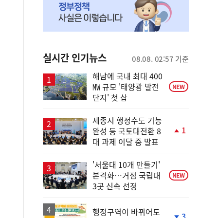
실시간 인기뉴스
08.08. 02:57 기준
해남에 국내 최대 400
㎿ 규모 '태양광 발전
NEW
단지' 첫 삽
세종시 행정수도 기능
1
완성 등 국토대전환 8
단
대 과제 이달 중 발표
계
상
승
'서울대 10개 만들기'
본격화…거점 국립대
NEW
3곳 신속 선정
행정구역이 바뀌어도
3