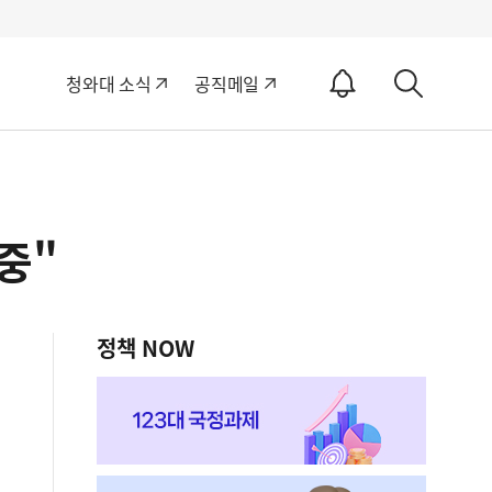
알
청와대 소식
공직메일
림
상
ON
세
검
색
중"
정책 NOW