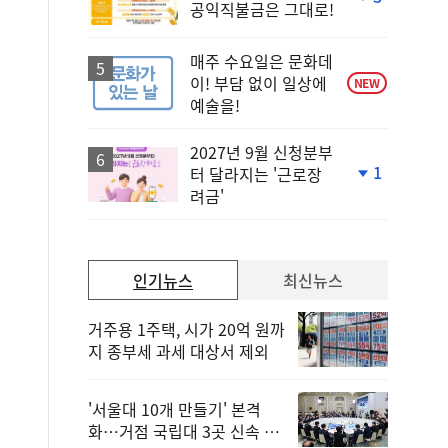
공익직불금은 그대로!
단
계
하
매주 수요일은 문화데
락
이! 부담 없이 일상에
NEW
예술을!
2027년 9월 신청분부
1
터 달라지는 '근로장
단
려금'
계
하
락
인기뉴스
최신뉴스
거주용 1주택, 시가 20억 원까
지 종부세 과세 대상서 제외
'서울대 10개 만들기' 본격
화…거점 국립대 3곳 신속 선