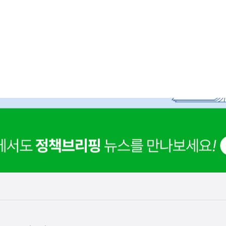
사
 거주용 1주택을 두텁게 보호하기 위한 방안을 세제개
실