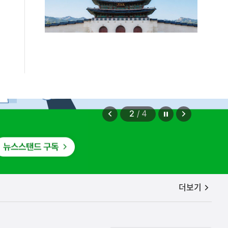
정지
이
다
2
/
4
전
음
보
보
기
기
공지사항
더보기
편안에 담았습니다.
2026.08.07