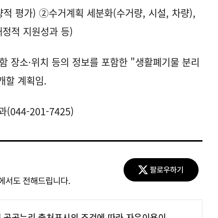
량적 평가) ②수거계획 세분화(수거량, 시설, 차량),
재정적 지원성과 등)
함 장소·위치 등의 정보를 포함한 "생활폐기물 분리
개할 계획임.
44-201-7425)
여 공공누리 출처표시의 조건에 따라 자유이용이