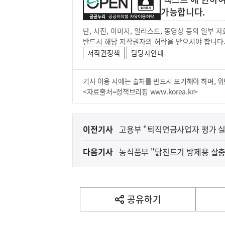
가능합니다.
단, 사진, 이미지, 일러스트, 동영상 등의 일부
반드시 해당 저작권자의 허락을 받으셔야 합니다
저작권정책
담당자안내
기사 이용 시에는 출처를 반드시 표기해야 하며, 위
<자료출처=정책브리핑 www.korea.kr>
이
이전기사
고용부 "퇴직연금사업자 평가 실
전
다음기사
농식품부 "닭진드기 방제용 살충
다
음
기
사
공유하기
열
기
영