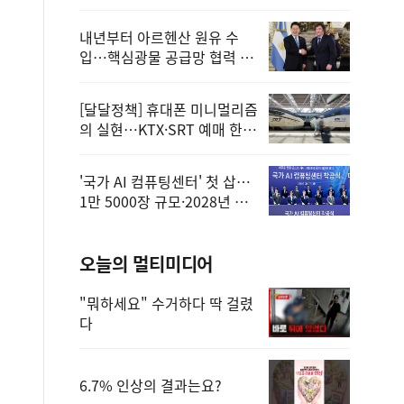
정
내년부터 아르헨산 원유 수
입…핵심광물 공급망 협력 체
계 마련
[달달정책] 휴대폰 미니멀리즘
의 실현…KTX·SRT 예매 한
번에 끝!
'국가 AI 컴퓨팅센터' 첫 삽…
1만 5000장 규모·2028년 완
공
오늘의 멀티미디어
"뭐하세요" 수거하다 딱 걸렸
다
6.7% 인상의 결과는요?