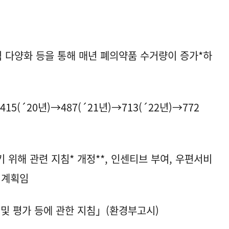
식 다양화 등을 통해 매년 폐의약품 수거량이 증가*하
415(´20년)→487(´21년)→713(´22년)→772
위해 관련 지침* 개정**, 인센티브 부여, 우편서비
 계획임
및 평가 등에 관한 지침」(환경부고시)