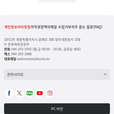
개인정보처리방침
저작권정책
이메일 수집거부
자주 묻는 질문(FAQ)
(30119) 세종특별자치시 갈매로 388 정부세종청사 15동
© 문화체육관광부
전화
044-203-3555 (월-금 09:00 - 18:00, 공휴일 제외)
팩스
044-203-3488
대표메일
webmaster@korea.kr
관련사이트
페
X
네
유
인
이
바
이
튜
스
스
로
버
브
타
PC 버전
북
가
포
바
그