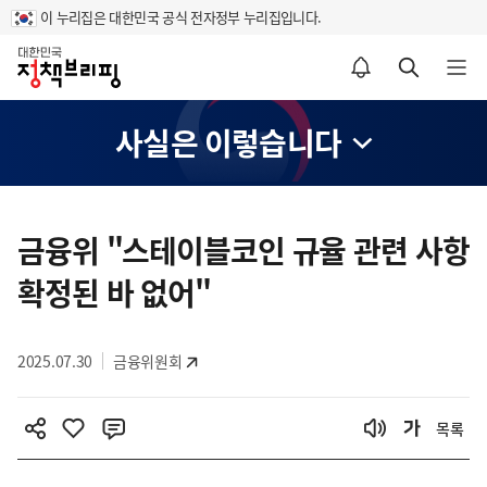
이 누리집은 대한민국 공식 전자정부 누리집입니다.
홈
알림설정 바로가기
검색 바로가기
메뉴 열기
사실은 이렇습니다
콘
텐
금융위 "스테이블코인 규율 관련 사항
츠
확정된 바 없어"
영
역
2025.07.30
금융위원회
목록