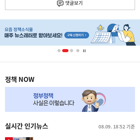
사
댓글
보기
히
단
배
너
영
정
역
책
정책 NOW
NOW,
MY
맞
춤
뉴
실시간 인기뉴스
08.09. 18:52 기준
스