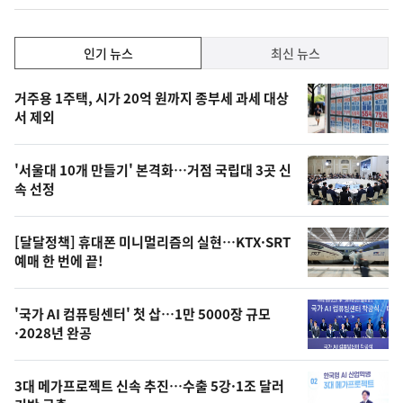
계
상
승
인
인기 뉴스
최신 뉴스
기,
인
기
최
거주용 1주택, 시가 20억 원까지 종부세 과세 대상
뉴
서 제외
신,
스
오
'서울대 10개 만들기' 본격화…거점 국립대 3곳 신
늘
속 선정
의
영
[달달정책] 휴대폰 미니멀리즘의 실현…KTX·SRT
상
예매 한 번에 끝!
,
오
'국가 AI 컴퓨팅센터' 첫 삽…1만 5000장 규모
·2028년 완공
늘
의
3대 메가프로젝트 신속 추진…수출 5강·1조 달러
사