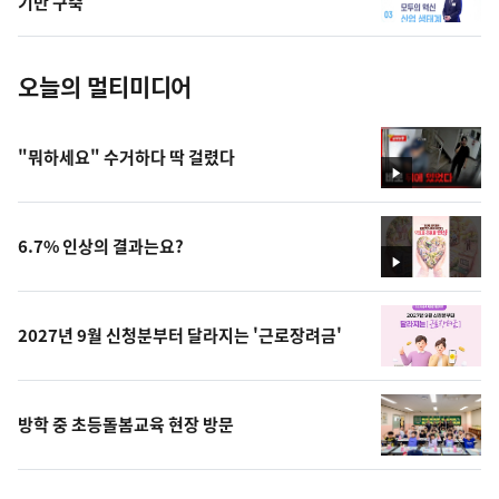
기반 구축
진
오늘의 멀티미디어
"뭐하세요" 수거하다 딱 걸렸다
영
상
6.7% 인상의 결과는요?
영
상
2027년 9월 신청분부터 달라지는 '근로장려금'
방학 중 초등돌봄교육 현장 방문