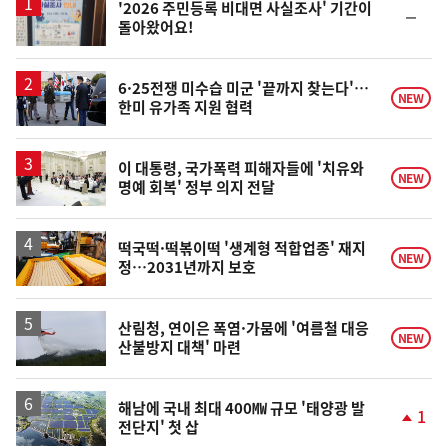
'2026 주민등록 비대면 사실조사' 기간이
순
돌아왔어요!
위
동
일
6·25전쟁 미수습 미군 '끝까지 찾는다'…
NEW
한미 유가족 지원 협력
이 대통령, 국가폭력 피해자들에 '치유와
NEW
명예 회복' 정부 의지 전달
떡국떡·떡볶이떡 '생계형 적합업종' 재지
NEW
정…2031년까지 보호
산림청, 연이은 폭염·가뭄에 '여름철 대응
NEW
산불방지 대책' 마련
해남에 국내 최대 400㎿ 규모 '태양광 발
1
전단지' 첫 삽
단