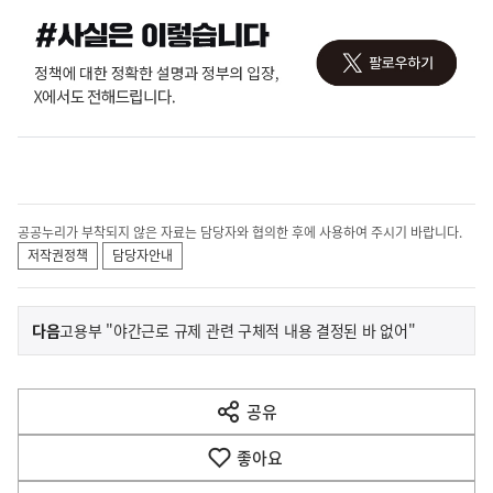
공공누리가 부착되지 않은 자료는 담당자와 협의한 후에 사용하여 주시기 바랍니다.
저작권정책
담당자안내
이
기
다음
고용부 "야간근로 규제 관련 구체적 내용 결정된 바 없어"
사
전
다
공유
열
음
기
좋아요
기