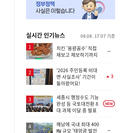
실시간 인기뉴스
08.08. 17:07 기준
치킨 '용량꼼수' 직접
순
재보고 제보하기까지
위
동
일
'2026 주민등록 비대
3
면 사실조사' 기간이
단
돌아왔어요!
계
상
승
세종시 행정수도 기능
완성 등 국토대전환 8
NEW
대 과제 이달 중 발표
해남에 국내 최대 400
순
㎿ 규모 '태양광 발전