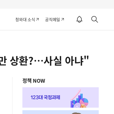
알
청와대 소식
공직메일
림
상
ON
세
검
색
원만 상환?…사실 아냐"
정책 NOW