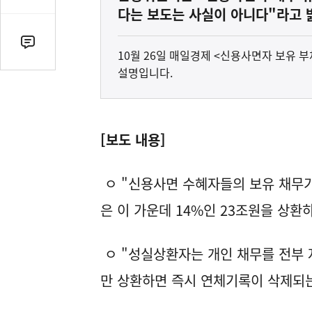
감
다는 보도는 사실이 아니다"라고 
수
댓
10월 26일 매일경제 <신용사면자 보유 
글
설명입니다.
수
(클
릭
시
[보도 내용]
댓
글
ㅇ "신용사면 수혜자들의 보유 채무가
로
이
은 이 가운데 14%인 23조원을 상환하
동)
ㅇ "성실상환자는 개인 채무를 전부 
만 상환하면 즉시 연체기록이 삭제되는