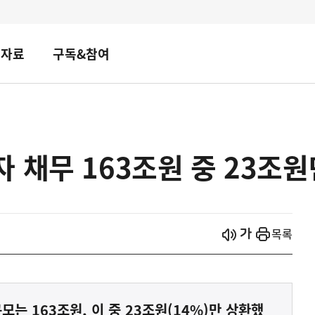
책자료
구독&참여
 채무 163조원 중 23조
시작
열기
목록
는 163조원, 이 중 23조원(14%)만 상환했