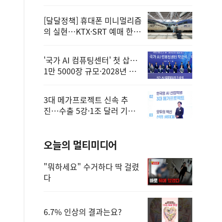
정
[달달정책] 휴대폰 미니멀리즘
의 실현…KTX·SRT 예매 한
번에 끝!
'국가 AI 컴퓨팅센터' 첫 삽…
1만 5000장 규모·2028년 완
공
3대 메가프로젝트 신속 추
진…수출 5강·1조 달러 기반
구축
오늘의 멀티미디어
"뭐하세요" 수거하다 딱 걸렸
다
6.7% 인상의 결과는요?