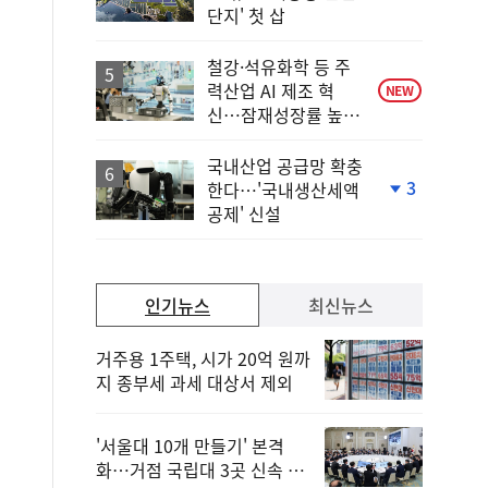
위
단지' 첫 삽
동
일
철강·석유화학 등 주
력산업 AI 제조 혁
NEW
신…잠재성장률 높인
다
국내산업 공급망 확충
3
한다…'국내생산세액
단
공제' 신설
계
하
락
인기뉴스
최신뉴스
거주용 1주택, 시가 20억 원까
지 종부세 과세 대상서 제외
'서울대 10개 만들기' 본격
화…거점 국립대 3곳 신속 선