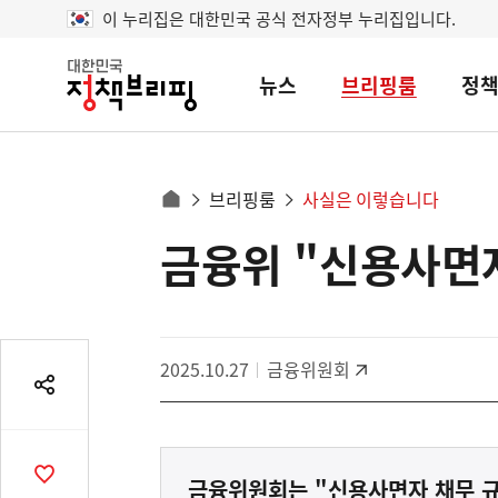
이 누리집은 대한민국 공식 전자정부 누리집입니다.
뉴스
브리핑룸
정
대
한
민
국
정
사
브리핑룸
사실은 이렇습니다
책
홈
브
이
으
금융위 "신용사면자
콘
리
트
로
핑
텐
이
츠
동
영
경
2025.10.27
금융위원회
역
로
공
유
열
기
공
금융위원회는 "신용사면자 채무 규모