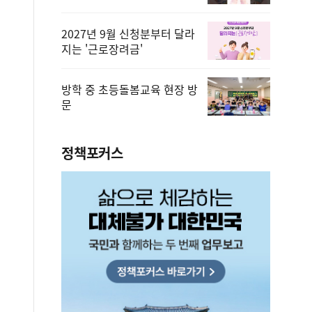
2027년 9월 신청분부터 달라
지는 '근로장려금'
방학 중 초등돌봄교육 현장 방
문
정책포커스