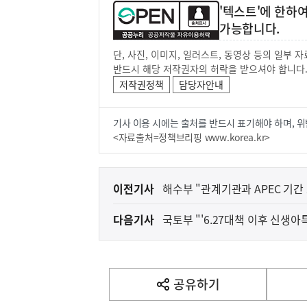
'텍스트'에 한하
가능합니다.
단, 사진, 이미지, 일러스트, 동영상 등의 일부
반드시 해당 저작권자의 허락을 받으셔야 합니다
저작권정책
담당자안내
기사 이용 시에는 출처를 반드시 표기해야 하며, 위
<자료출처=정책브리핑 www.korea.kr>
이
이전기사
해수부 "관계기관과 APEC 기간
전
다음기사
국토부 "'6.27대책 이후 신생아
다
음
기
사
공유하기
열
기
영