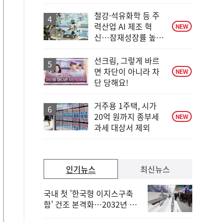
철강·석유화학 등 주
력산업 AI 제조 혁
NEW
신…잠재성장률 높인
다
선크림, 그렇게 바르
면 차단이 아니라 차
NEW
단 당해요!
거주용 1주택, 시가
20억 원까지 종부세
NEW
과세 대상서 제외
인기뉴스
최신뉴스
국내 첫 '한국형 이지스구축
함' 건조 본격화…2032년 해
군 인도