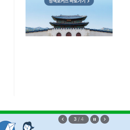
확정되지 않았습니다.
2026.08.07
정지
이
다
3
/
4
전
음