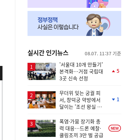
실시간 인기뉴스
08.07. 11:37 기준
'서울대 10개 만들기'
5
본격화…거점 국립대
단
3곳 신속 선정
계
상
승
무더위 잊는 궁궐 피
1
서, 창덕궁 약방에서
단
달이는 '조선 왕실 보
계
양 비법'
하
락
폭염·가뭄 장기화 총
력 대응…드론 예찰·
NEW
쿨링조끼 3만 벌 공급