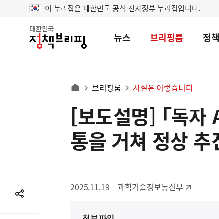
이 누리집은 대한민국 공식 전자정부 누리집입니다.
뉴스
브리핑룸
정
대
한
민
국
정
사
브리핑룸
사실은 이렇습니다
책
홈
브
이
으
[보도설명] ｢독자
콘
리
트
로
핑
텐
이
통을 거쳐 정상 추
츠
동
영
경
역
로
2025.11.19
과학기술정보통신부
공
유
첨부파일