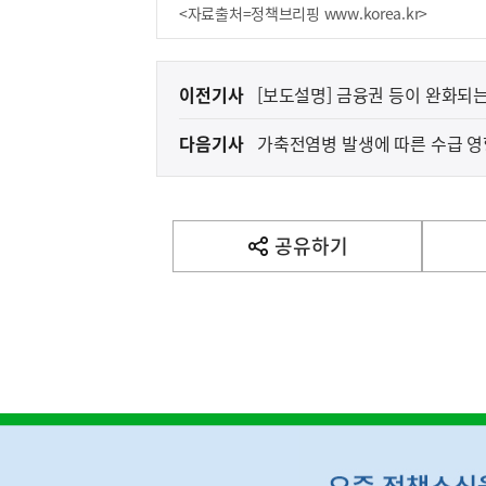
<자료출처=정책브리핑 www.korea.kr>
이
이전기사
[보도설명] 금융권 등이 완화되는
전
소통·지원하였습니다.(이데일리)
다음기사
가축전염병 발생에 따른 수급 영
다
니다.
음
(설명자료) 국가R&
지식재산처
기
사
공유하기
열
기
영
역
하
단