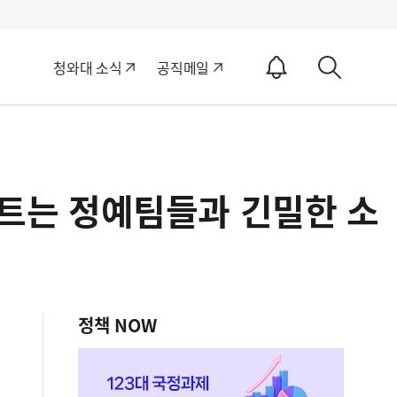
알
청와대 소식
공직메일
림
상
ON
세
검
색
젝트는 정예팀들과 긴밀한 소
정책 NOW