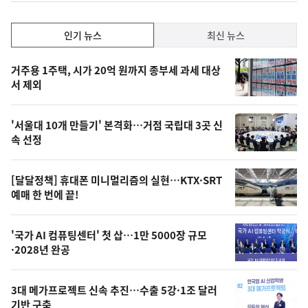
인
인기 뉴스
최신 뉴스
기,
인
기
최
거주용 1주택, 시가 20억 원까지 종부세 과세 대상
뉴
서 제외
신,
스
오
'서울대 10개 만들기' 본격화…거점 국립대 3곳 신
늘
속 선정
의
영
[달달정책] 휴대폰 미니멀리즘의 실현…KTX·SRT
상
예매 한 번에 끝!
,
오
'국가 AI 컴퓨팅센터' 첫 삽…1만 5000장 규모
·2028년 완공
늘
의
3대 메가프로젝트 신속 추진…수출 5강·1조 달러
사
기반 구축