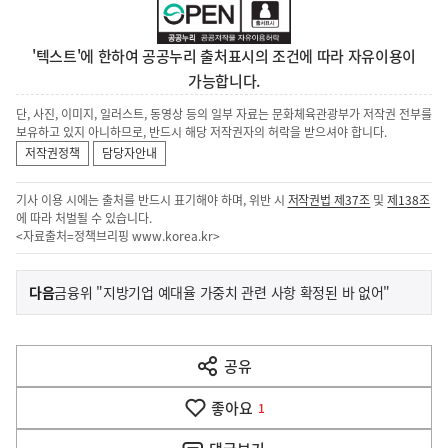
'텍스트'에 한하여 공공누리 출처표시의 조건에 따라 자유이용이
가능합니다.
단, 사진, 이미지, 일러스트, 동영상 등의 일부 자료는 문화체육관광부가 저작권 전부를
보유하고 있지 아니하므로, 반드시 해당 저작권자의 허락을 받으셔야 합니다.
저작권정책
담당자안내
기사 이용 시에는 출처를 반드시 표기해야 하며, 위반 시
저작권법 제37조
및
제138조
에 따라 처벌될 수 있습니다.
<자료출처=정책브리핑
www.korea.kr
>
이
기
다음
금융위 "지방기업 예대율 가중치 관련 사항 확정된 바 없어"
사
전
다
공유
열
음
기
좋아요
기
1
사