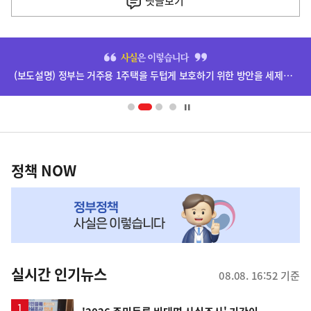
댓글
보기
히
단
(보도설명) 정부는 거주용 1주택을 두텁게 보호하기 위한 방안을 세제개편안에 담았습니다.
배
너
영
정
역
책
정책 NOW
NOW,
MY
맞
춤
뉴
실시간 인기뉴스
08.08. 16:52 기준
스