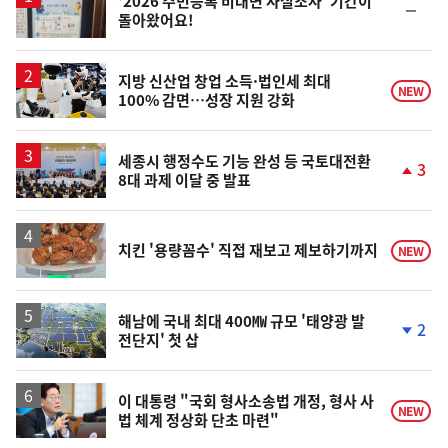
'2026 주민등록 비대면 사실조사' 기간이
순
돌아왔어요!
위
동
일
지방 신산업 창업 소득·법인세 최대
NEW
100% 감면…성장 지원 강화
세종시 행정수도 기능 완성 등 국토대전환
3
8대 과제 이달 중 발표
단
계
상
승
치킨 '용량꼼수' 직접 재보고 제보하기까지
NEW
해남에 국내 최대 400㎿ 규모 '태양광 발
2
전단지' 첫 삽
단
계
하
락
이 대통령 "국회 형사소송법 개정, 형사 사
NEW
법 체계 정상화 단초 마련"