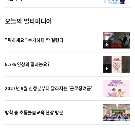
진
오늘의 멀티미디어
"뭐하세요" 수거하다 딱 걸렸다
영
상
6.7% 인상의 결과는요?
영
상
2027년 9월 신청분부터 달라지는 '근로장려금'
방학 중 초등돌봄교육 현장 방문