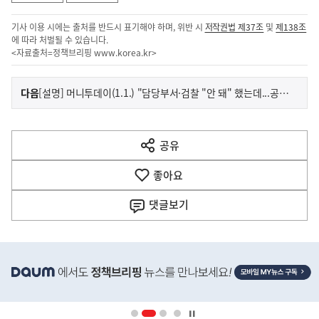
기사 이용 시에는 출처를 반드시 표기해야 하며, 위반 시
저작권법 제37조
및
제138조
에 따라 처벌될 수 있습니다.
<자료출처=정책브리핑
www.korea.kr
>
이
기
다음
[설명] 머니투데이(1.1.) "담당부서·검찰 "안 돼" 했는데...공정위의 쿠팡 최종 판단 주목" 기사 관련
사
전
다
공유
열
음
기
좋아요
기
사
댓글
보기
히
단
배
너