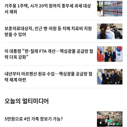
오
거주용 1주택, 시가 20억 원까지 종부세 과세 대상
늘
서 제외
의
영
보훈의료대상자, 인근 병·의원 등 치매 치료비 지원
상
받을 수 있어
,
오
이 대통령 "한-칠레 FTA 개선…핵심광물 공급망 협
력 더욱 강화"
늘
의
내년부터 아르헨산 원유 수입…핵심광물 공급망 협
사
력 체계 마련
진
오늘의 멀티미디어
5만원으로 4인 가족 장보기 가능?
영