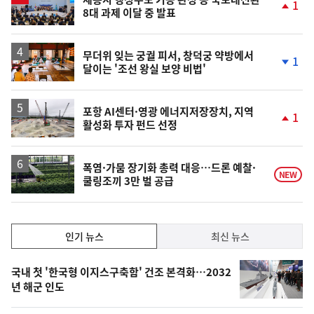
1
8대 과제 이달 중 발표
단
계
상
승
무더위 잊는 궁궐 피서, 창덕궁 약방에서
1
달이는 '조선 왕실 보양 비법'
단
계
하
락
포항 AI센터·영광 에너지저장장치, 지역
1
활성화 투자 펀드 선정
단
계
상
승
폭염·가뭄 장기화 총력 대응…드론 예찰·
NEW
쿨링조끼 3만 벌 공급
인
인기 뉴스
최신 뉴스
기,
인
기
최
국내 첫 '한국형 이지스구축함' 건조 본격화…2032
뉴
년 해군 인도
신,
스