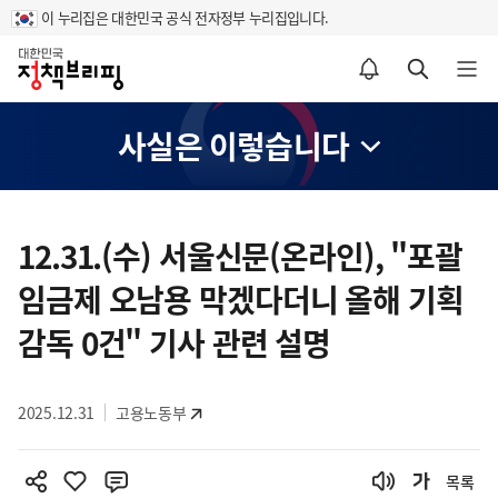
이 누리집은 대한민국 공식 전자정부 누리집입니다.
홈
알림설정 바로가기
검색 바로가기
메뉴 열기
사실은 이렇습니다
콘
텐
12.31.(수) 서울신문(온라인), "포괄
츠
임금제 오남용 막겠다더니 올해 기획
영
역
감독 0건" 기사 관련 설명
2025.12.31
고용노동부
목록