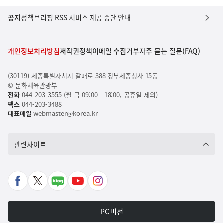
공지
정책브리핑 RSS 서비스 제공 중단 안내
개인정보처리방침
저작권정책
이메일 수집거부
자주 묻는 질문(FAQ)
(30119) 세종특별자치시 갈매로 388 정부세종청사 15동
© 문화체육관광부
전화
044-203-3555 (월-금 09:00 - 18:00, 공휴일 제외)
팩스
044-203-3488
대표메일
webmaster@korea.kr
관련사이트
페
X
네
유
인
이
바
이
튜
스
스
로
버
브
타
PC 버전
북
가
포
바
그