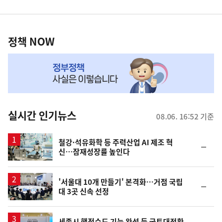
영
정
역
책
정책 NOW
NOW,
MY
맞
춤
뉴
실시간 인기뉴스
08.06. 16:52 기준
스
철강·석유화학 등 주력산업 AI 제조 혁
순
신…잠재성장률 높인다
위
동
일
'서울대 10개 만들기' 본격화…거점 국립
순
대 3곳 신속 선정
위
동
일
세종시 행정수도 기능 완성 등 국토대전환