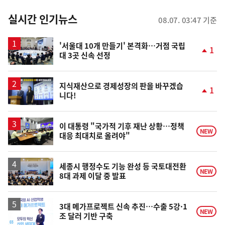
춤
뉴
실시간 인기뉴스
08.07. 03:47 기준
스
'서울대 10개 만들기' 본격화…거점 국립
1
대 3곳 신속 선정
단
계
상
승
지식재산으로 경제성장의 판을 바꾸겠습
1
니다!
단
계
상
승
이 대통령 "국가적 기후 재난 상황…정책
NEW
대응 최대치로 올려야"
세종시 행정수도 기능 완성 등 국토대전환
NEW
8대 과제 이달 중 발표
3대 메가프로젝트 신속 추진…수출 5강·1
NEW
조 달러 기반 구축