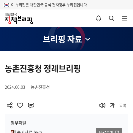
이 누리집은 대한민국 공식 전자정부 누리집입니다.
홈
알림설정 바로가기
검색 바로가기
메뉴 열기
브리핑 자료
콘
텐
농촌진흥청 정례브리핑
츠
영
2024.06.03
농촌진흥청
역
목록
첨부파일
속기자료.hwp
바로보기