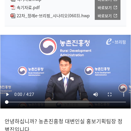
속기자료.pdf
바로보기
22차_정례e-브리핑_시나리오(0603).hwp
바로보기
안녕하십니까? 농촌진흥청 대변인실 홍보기획팀장 정
병진입니다.