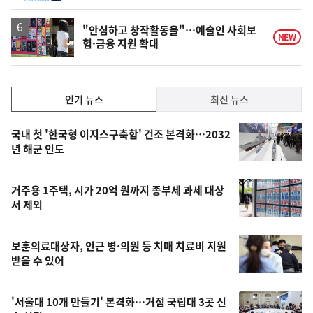
"안심하고 창작활동을"…예술인 사회보
NEW
험·금융 지원 확대
인
인기 뉴스
최신 뉴스
기,
인
기
최
국내 첫 '한국형 이지스구축함' 건조 본격화…2032
뉴
년 해군 인도
신,
스
오
거주용 1주택, 시가 20억 원까지 종부세 과세 대상
늘
서 제외
의
영
보훈의료대상자, 인근 병·의원 등 치매 치료비 지원
상
받을 수 있어
,
오
'서울대 10개 만들기' 본격화…거점 국립대 3곳 신