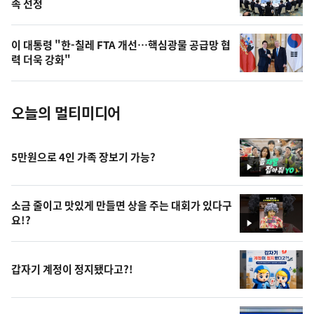
속 선정
늘
의
이 대통령 "한-칠레 FTA 개선…핵심광물 공급망 협
사
력 더욱 강화"
진
오늘의 멀티미디어
5만원으로 4인 가족 장보기 가능?
영
상
소금 줄이고 맛있게 만들면 상을 주는 대회가 있다구
요!?
영
상
갑자기 계정이 정지됐다고?!