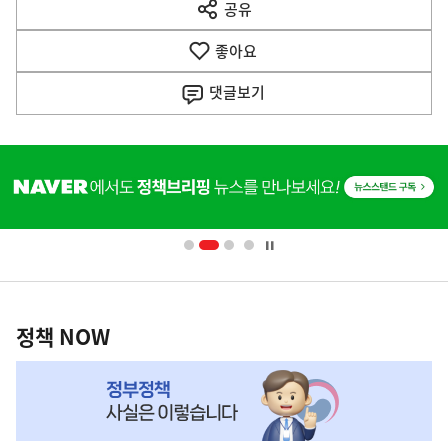
공유
열
음
기
좋아요
기
사
댓글
보기
히
단
배
너
영
정
역
책
정책 NOW
NOW,
MY
맞