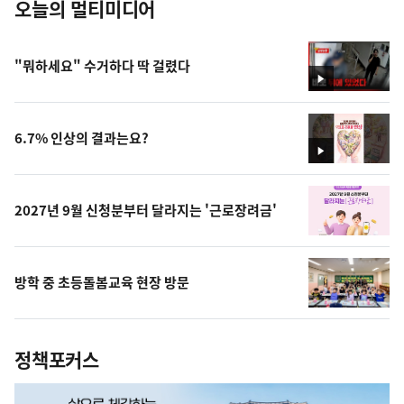
오늘의 멀티미디어
"뭐하세요" 수거하다 딱 걸렸다
영
상
6.7% 인상의 결과는요?
영
상
2027년 9월 신청분부터 달라지는 '근로장려금'
방학 중 초등돌봄교육 현장 방문
정책포커스