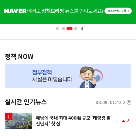
히
단
배
너
영
정
역
책
정책 NOW
NOW,
MY
맞
춤
뉴
실시간 인기뉴스
08.08. 01:42 기준
스
해남에 국내 최대 400㎿ 규모 '태양광 발
2
전단지' 첫 삽
단
계
상