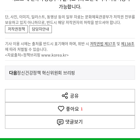
가능합니다.
단, 사진, 이미지, 일러스트, 동영상 등의 일부 자료는 문화체육관광부가 저작권 전부를
보유하고 있지 아니하므로, 반드시 해당 저작권자의 허락을 받으셔야 합니다.
저작권정책
담당자안내
기사 이용 시에는 출처를 반드시 표기해야 하며, 위반 시
저작권법 제37조
및
제138조
에 따라 처벌될 수 있습니다.
<자료출처=정책브리핑
www.korea.kr
>
이
기
다음
정신건강정책 혁신위원회 브리핑
사
전
다
공유
열
음
기
좋아요
기
1
사
댓글
보기