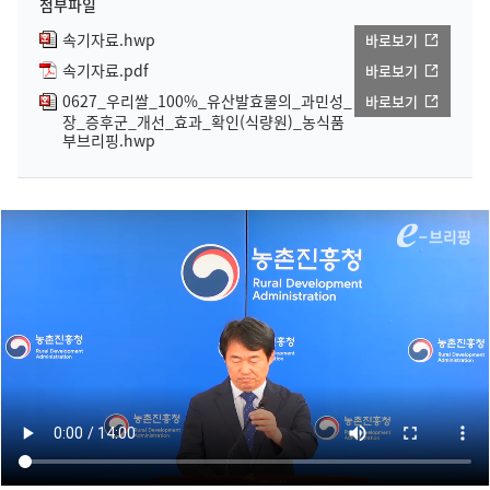
첨부파일
속기자료.hwp
바로보기
속기자료.pdf
바로보기
0627_우리쌀_100%_유산발효물의_과민성_
바로보기
장_증후군_개선_효과_확인(식량원)_농식품
부브리핑.hwp