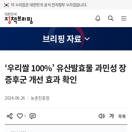
이 누리집은 대한민국 공식 전자정부 누리집입니다.
홈
알림설정 바로가기
검색 바로가기
메뉴 열기
브리핑 자료
콘
텐
‘우리쌀 100%’ 유산발효물 과민성 장
츠
증후군 개선 효과 확인
영
역
2024.06.26
농촌진흥청
1
목록