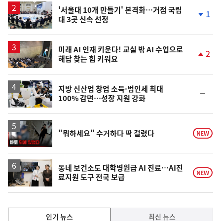
승
'서울대 10개 만들기' 본격화…거점 국립
1
대 3곳 신속 선정
단
계
하
락
미래 AI 인재 키운다! 교실 밖 AI 수업으로
2
해답 찾는 힘 키워요
단
계
상
승
지방 신산업 창업 소득·법인세 최대
순
100% 감면…성장 지원 강화
위
동
일
영
"뭐하세요" 수거하다 딱 걸렸다
NEW
상
동네 보건소도 대학병원급 AI 진료…AI진
NEW
료지원 도구 전국 보급
인
인기 뉴스
최신 뉴스