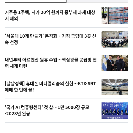
기,
인
기
최
거주용 1주택, 시가 20억 원까지 종부세 과세 대상
뉴
서 제외
신,
스
오
'서울대 10개 만들기' 본격화…거점 국립대 3곳 신
늘
속 선정
의
영
내년부터 아르헨산 원유 수입…핵심광물 공급망 협
상
력 체계 마련
,
오
[달달정책] 휴대폰 미니멀리즘의 실현…KTX·SRT
예매 한 번에 끝!
늘
의
'국가 AI 컴퓨팅센터' 첫 삽…1만 5000장 규모
사
·2028년 완공
진