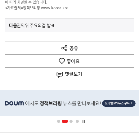
에 따라 처벌될 수 있습니다.
<자료출처=정책브리핑
www.korea.kr
>
이
기
다음
권익위 주요의결 발표
사
전
다
공유
열
음
기
좋아요
기
사
댓글
보기
히
단
배
너
영