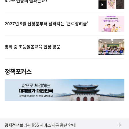
6.7% 인상의 결과는요?
영
상
2027년 9월 신청분부터 달라지는 '근로장려금'
방학 중 초등돌봄교육 현장 방문
정책포커스
공지
정책브리핑 RSS 서비스 제공 중단 안내