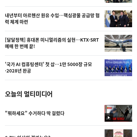
의
영
내년부터 아르헨산 원유 수입…핵심광물 공급망 협
상
력 체계 마련
,
오
[달달정책] 휴대폰 미니멀리즘의 실현…KTX·SRT
예매 한 번에 끝!
늘
의
'국가 AI 컴퓨팅센터' 첫 삽…1만 5000장 규모
사
·2028년 완공
진
오늘의 멀티미디어
"뭐하세요" 수거하다 딱 걸렸다
영
상