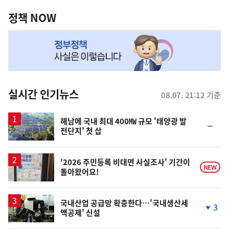
정
역
책
정책 NOW
NOW,
MY
맞
춤
뉴
실시간 인기뉴스
08.07. 21:12 기준
스
해남에 국내 최대 400㎿ 규모 '태양광 발
순
전단지' 첫 삽
위
동
일
'2026 주민등록 비대면 사실조사' 기간이
NEW
돌아왔어요!
국내산업 공급망 확충한다…'국내생산세
3
액공제' 신설
단
계