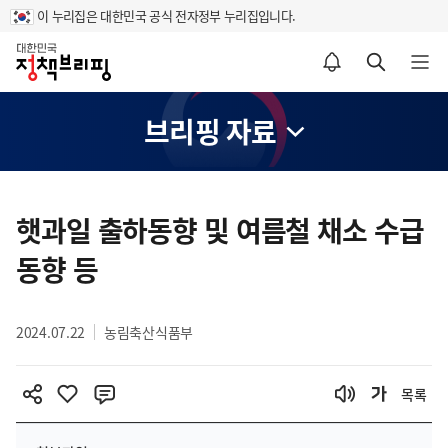
이 누리집은 대한민국 공식 전자정부 누리집입니다.
홈
알림설정 바로가기
검색 바로가기
메뉴 열기
브리핑 자료
콘
텐
햇과일 출하동향 및 여름철 채소 수급
츠
동향 등
영
역
2024.07.22
농림축산식품부
목록