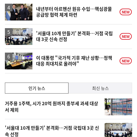
하
락
내년부터 아르헨산 원유 수입…핵심광물
NEW
공급망 협력 체계 마련
'서울대 10개 만들기' 본격화…거점 국립
NEW
대 3곳 신속 선정
이 대통령 "국가적 기후 재난 상황…정책
NEW
대응 최대치로 올려야"
인
인기 뉴스
최신 뉴스
기,
인
기
최
거주용 1주택, 시가 20억 원까지 종부세 과세 대상
뉴
서 제외
신,
스
오
'서울대 10개 만들기' 본격화…거점 국립대 3곳 신
늘
속 선정