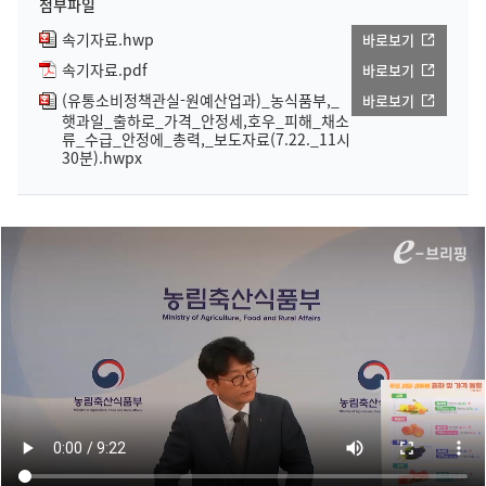
첨부파일
속기자료.hwp
바로보기
속기자료.pdf
바로보기
(유통소비정책관실-원예산업과)_농식품부,_
바로보기
햇과일_출하로_가격_안정세,호우_피해_채소
류_수급_안정에_총력,_보도자료(7.22._11시
30분).hwpx