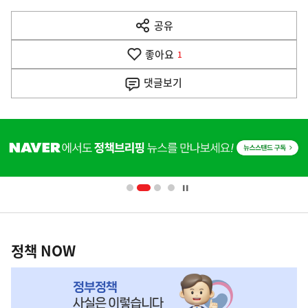
다
공유
열
음
기
좋아요
기
1
사
댓글
보기
히
단
배
너
영
정
역
책
정책 NOW
NOW,
MY