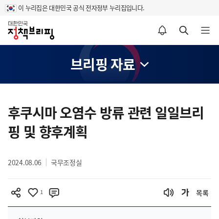
이 누리집은 대한민국 공식 전자정부 누리집입니다.
홈
알림설정 바로가기
검색 바로가기
메뉴 열기
브리핑 자료
콘
텐
후쿠시마 오염수 방류 관련 일일브리
츠
핑 및 향후계획
영
역
2024.08.06
국무조정실
1
목록