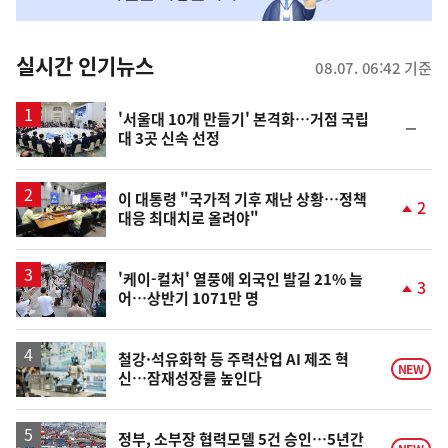
맞
춤
뉴
실시간 인기뉴스
08.07. 06:42 기준
스
'서울대 10개 만들기' 본격화…거점 국립
순
대 3곳 신속 선정
위
동
일
이 대통령 "국가적 기후 재난 상황…정책
2
대응 최대치로 올려야"
단
계
상
승
'케이-컬처' 열풍에 외국인 발길 21% 늘
3
어…상반기 1071만 명
단
계
상
승
철강·석유화학 등 주력산업 AI 제조 혁
NEW
신…잠재성장률 높인다
정부, 소부장 협력모델 5건 승인…5년간