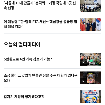
오
'서울대 10개 만들기' 본격화…거점 국립대 3곳 신
속 선정
늘
의
이 대통령 "한-칠레 FTA 개선…핵심광물 공급망 협
사
력 더욱 강화"
진
오늘의 멀티미디어
5만원으로 4인 가족 장보기 가능?
영
상
소금 줄이고 맛있게 만들면 상을 주는 대회가 있다구
요!?
영
상
갑자기 계정이 정지됐다고?!