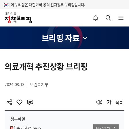
이 누리집은 대한민국 공식 전자정부 누리집입니다.
홈
알림설정 바로가기
검색 바로가기
메뉴 열기
브리핑 자료
콘
텐
의료개혁 추진상황 브리핑
츠
영
2024.08.13
보건복지부
역
목록
첨부파일
속기자료.hwp
바로보기