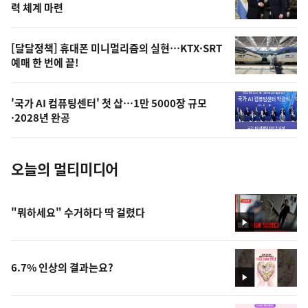
상
력 체계 마련
,
오
[달달정책] 휴대폰 미니멀리즘의 실현…KTX·SRT
예매 한 번에 끝!
늘
의
'국가 AI 컴퓨팅센터' 첫 삽…1만 5000장 규모
사
·2028년 완공
진
오늘의 멀티미디어
"뭐하세요" 수거하다 딱 걸렸다
영
상
6.7% 인상의 결과는요?
영
상