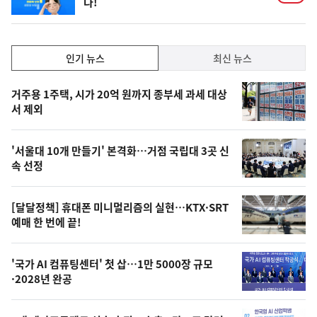
다!
인
인기 뉴스
최신 뉴스
기,
인
기
최
거주용 1주택, 시가 20억 원까지 종부세 과세 대상
뉴
서 제외
신,
스
오
'서울대 10개 만들기' 본격화…거점 국립대 3곳 신
늘
속 선정
의
영
[달달정책] 휴대폰 미니멀리즘의 실현…KTX·SRT
상
예매 한 번에 끝!
,
오
'국가 AI 컴퓨팅센터' 첫 삽…1만 5000장 규모
·2028년 완공
늘
의