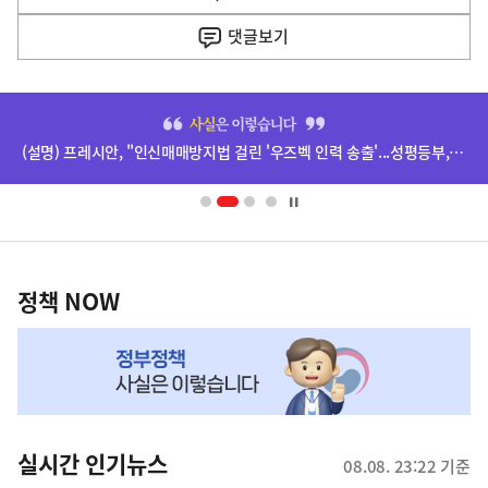
사
댓글
보기
히
단
(설명) 프레시안, "인신매매방지법 걸린 '우즈벡 인력 송출'...성평등부,노동·법무부에 개선 요청" 관련
배
너
영
정
역
책
정책 NOW
NOW,
MY
맞
춤
뉴
실시간 인기뉴스
08.08. 23:22 기준