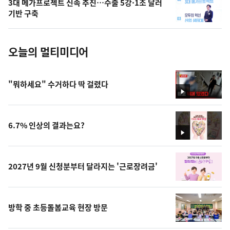
3대 메가프로젝트 신속 추진…수출 5강·1조 달러
사
기반 구축
진
오늘의 멀티미디어
"뭐하세요" 수거하다 딱 걸렸다
영
상
6.7% 인상의 결과는요?
영
상
2027년 9월 신청분부터 달라지는 '근로장려금'
방학 중 초등돌봄교육 현장 방문