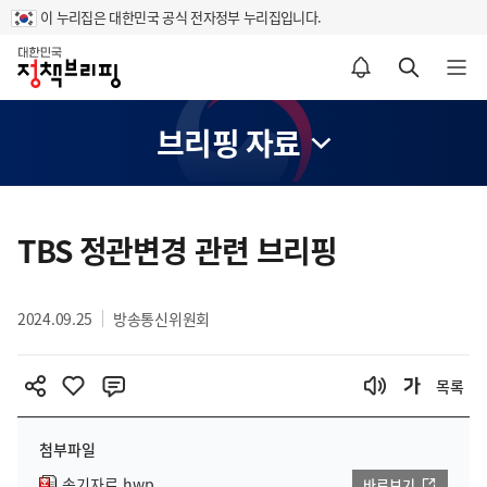
이 누리집은 대한민국 공식 전자정부 누리집입니다.
홈
알림설정 바로가기
검색 바로가기
메뉴 열기
브리핑 자료
콘
텐
TBS 정관변경 관련 브리핑
츠
영
2024.09.25
방송통신위원회
역
목록
첨부파일
속기자료.hwp
바로보기