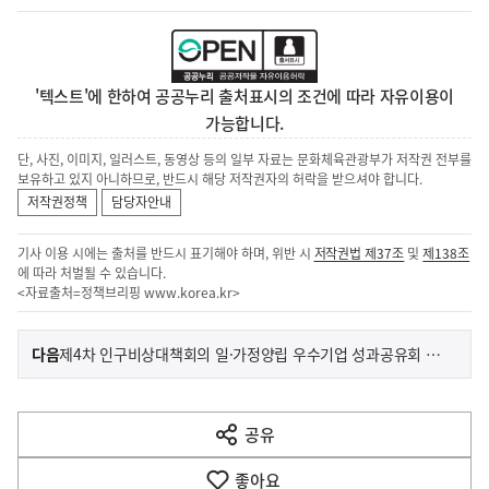
'텍스트'에 한하여 공공누리 출처표시의 조건에 따라 자유이용이
가능합니다.
단, 사진, 이미지, 일러스트, 동영상 등의 일부 자료는 문화체육관광부가 저작권 전부를
보유하고 있지 아니하므로, 반드시 해당 저작권자의 허락을 받으셔야 합니다.
저작권정책
담당자안내
기사 이용 시에는 출처를 반드시 표기해야 하며, 위반 시
저작권법 제37조
및
제138조
에 따라 처벌될 수 있습니다.
<자료출처=정책브리핑
www.korea.kr
>
이
기
다음
제4차 인구비상대책회의 일·가정양립 우수기업 성과공유회 개최 관련 사전브리핑
사
전
다
공유
열
음
기
좋아요
기