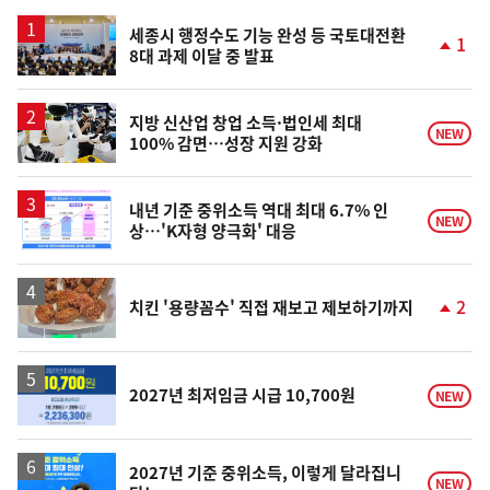
스
세종시 행정수도 기능 완성 등 국토대전환
1
8대 과제 이달 중 발표
단
계
상
승
지방 신산업 창업 소득·법인세 최대
NEW
100% 감면…성장 지원 강화
내년 기준 중위소득 역대 최대 6.7% 인
NEW
상…'K자형 양극화' 대응
2
치킨 '용량꼼수' 직접 재보고 제보하기까지
단
계
상
승
2027년 최저임금 시급 10,700원
NEW
2027년 기준 중위소득, 이렇게 달라집니
NEW