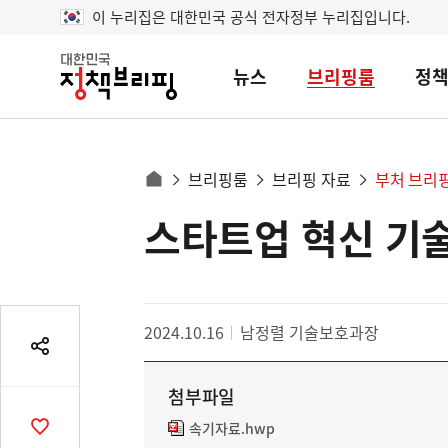
이 누리집은 대한민국 공식 전자정부 누리집입니다.
뉴스
브리핑룸
정
대
한
민
국
정
사
브리핑룸
브리핑 자료
부처 브리
책
홈
브
이
으
스타트업 혁신 기술
콘
리
트
로
핑
텐
이
츠
동
영
경
2024.10.16
남정렬 기술보호과장
역
로
공
유
첨부파일
열
기
속기자료.hwp
공