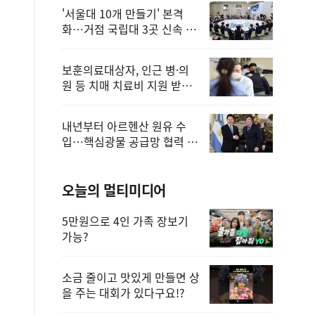
'서울대 10개 만들기' 본격
화…거점 국립대 3곳 신속 선
정
보훈의료대상자, 인근 병·의
원 등 치매 치료비 지원 받을
수 있어
내년부터 아르헨산 원유 수
입…핵심광물 공급망 협력 체
계 마련
오늘의 멀티미디어
5만원으로 4인 가족 장보기
가능?
소금 줄이고 맛있게 만들면 상
을 주는 대회가 있다구요!?