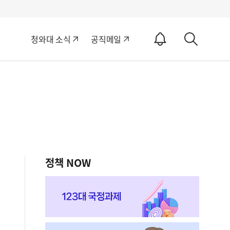
알
청와대 소식
공직메일
림
상
ON
세
검
색
정책 NOW