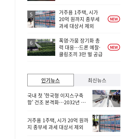
계
하
거주용 1주택, 시가
락
20억 원까지 종부세
NEW
과세 대상서 제외
폭염·가뭄 장기화 총
력 대응…드론 예찰·
NEW
쿨링조끼 3만 벌 공급
인기뉴스
최신뉴스
국내 첫 '한국형 이지스구축
함' 건조 본격화…2032년 해
군 인도
거주용 1주택, 시가 20억 원까
지 종부세 과세 대상서 제외