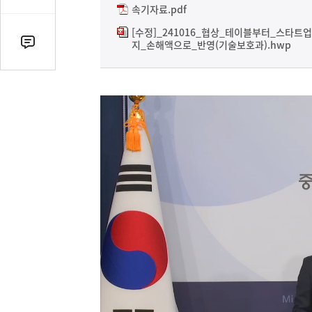
감
속기자료.pdf
수
[수정]_241016_협상_테이블부터_스타트
지_손해액으로_반영(기술보호과).hwp
댓
글
수
(클
릭
시
댓
글
로
이
동)