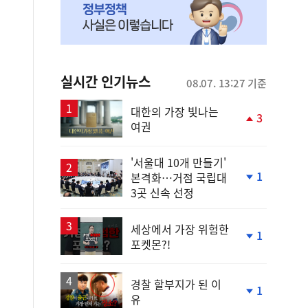
실시간 인기뉴스
08.07. 13:27 기준
대한의 가장 빛나는
3
여권
단
계
상
'서울대 10개 만들기'
승
1
본격화…거점 국립대
단
3곳 신속 선정
계
하
락
세상에서 가장 위험한
1
포켓몬?!
단
계
하
락
경찰 할부지가 된 이
1
유
단