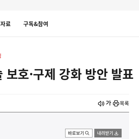
책자료
구독&참여
핑
 보호·구제 강화 방안 발표
시작
열기
목록
바로보기
내려받기