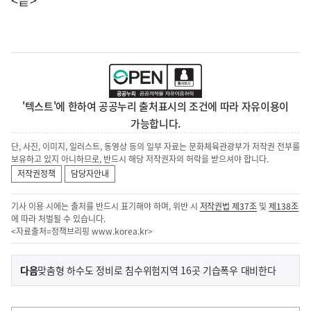
<끝>
'텍스트'에 한하여 공공누리 출처표시의 조건에 따라 자유이용이
가능합니다.
단, 사진, 이미지, 일러스트, 동영상 등의 일부 자료는 문화체육관광부가 저작권 전부를
보유하고 있지 아니하므로, 반드시 해당 저작권자의 허락을 받으셔야 합니다.
저작권정책
담당자안내
기사 이용 시에는 출처를 반드시 표기해야 하며, 위반 시
저작권법 제37조
및
제138조
에 따라 처벌될 수 있습니다.
<자료출처=정책브리핑
www.korea.kr
>
이
기
다음
맞춤형 하수도 정비로 침수위험지역 16곳 기습폭우 대비한다
사
전
다