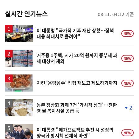
춤
뉴
실시간 인기뉴스
08.11. 04:12 기준
스
이 대통령 "국가적 기후 재난 상황…정책
NEW
대응 최대치로 올려야"
거주용 1주택, 시가 20억 원까지 종부세 과
NEW
세 대상서 제외
치킨 '용량꼼수' 직접 재보고 제보하기까지
NEW
농촌 정상화 과제 7건 '가시적 성과'…친환
2
경 쌀 복지시설 공급 등
단
계
하
락
이 대통령 "메가프로젝트 추진 시 성장의
NEW
양극화 방지책 선제적 마련"