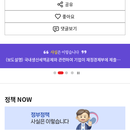
공유
열
음
기
좋아요
기
사
댓글
보기
히
단
(보도설명) 국내생산세액공제와 관련하여 기업이 재정경제부에 제출한 자료는 비공개됩니다.
배
너
영
정
역
책
정책 NOW
NOW,
MY
맞