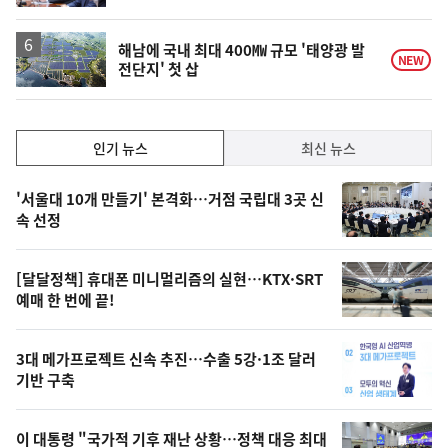
해남에 국내 최대 400㎿ 규모 '태양광 발
NEW
전단지' 첫 삽
인
인기 뉴스
최신 뉴스
기,
인
기
최
'서울대 10개 만들기' 본격화…거점 국립대 3곳 신
뉴
속 선정
신,
스
오
[달달정책] 휴대폰 미니멀리즘의 실현…KTX·SRT
늘
예매 한 번에 끝!
의
영
3대 메가프로젝트 신속 추진…수출 5강·1조 달러
상
기반 구축
,
오
이 대통령 "국가적 기후 재난 상황…정책 대응 최대