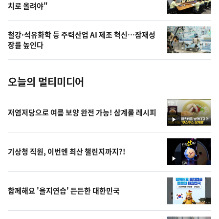
치로 올려야"
늘
의
철강·석유화학 등 주력산업 AI 제조 혁신…잠재성
사
장률 높인다
진
오늘의 멀티미디어
저염저당으로 여름 보양 완전 가능! 삼계롤 레시피
영
상
기상청 직원, 이번엔 최산 챌린지까지?!
영
상
함께해요 '을지연습' 든든한 대한민국