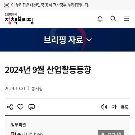
이 누리집은 대한민국 공식 전자정부 누리집입니다.
홈
알림설정 바로가기
검색 바로가기
메뉴 열기
브리핑 자료
콘
텐
2024년 9월 산업활동동향
츠
영
2024.10.31
통계청
역
목록
첨부파일
속기자료.hwp
바로보기