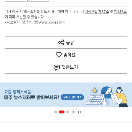
기사 이용 시에는 출처를 반드시 표기해야 하며, 위반 시
저작권법 제37조
및
제138조
에 따라 처벌될 수 있습니다.
<자료출처=정책브리핑
www.korea.kr
>
이
전
공유
열
다
기
좋아요
음
댓글
보기
기
사
히
단
배
너
영
정
역