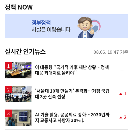
책
정책 NOW
NOW,
MY
맞
춤
뉴
실시간 인기뉴스
08.06. 19:47 기준
스
이 대통령 "국가적 기후 재난 상황…정책
순
대응 최대치로 올려야"
위
동
일
'서울대 10개 만들기' 본격화…거점 국립
1
대 3곳 신속 선정
단
계
상
승
AI 기술 활용, 공공의료 강화…2030년까
2
지 교통사고 사망자 30%↓
단
계
상