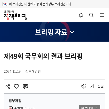
이 누리집은 대한민국 공식 전자정부 누리집입니다.
홈
알림설정 바로가기
검색 바로가기
메뉴 열기
브리핑 자료
콘
텐
제49회 국무회의 결과 브리핑
츠
영
2024.11.19
정부대변인
역
목록
첨부파일
속기자료.hwp
바로보기