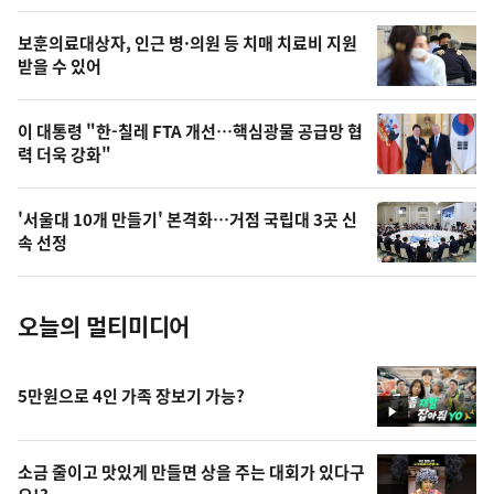
의
영
보훈의료대상자, 인근 병·의원 등 치매 치료비 지원
상
받을 수 있어
,
오
이 대통령 "한-칠레 FTA 개선…핵심광물 공급망 협
력 더욱 강화"
늘
의
'서울대 10개 만들기' 본격화…거점 국립대 3곳 신
사
속 선정
진
오늘의 멀티미디어
5만원으로 4인 가족 장보기 가능?
영
상
소금 줄이고 맛있게 만들면 상을 주는 대회가 있다구