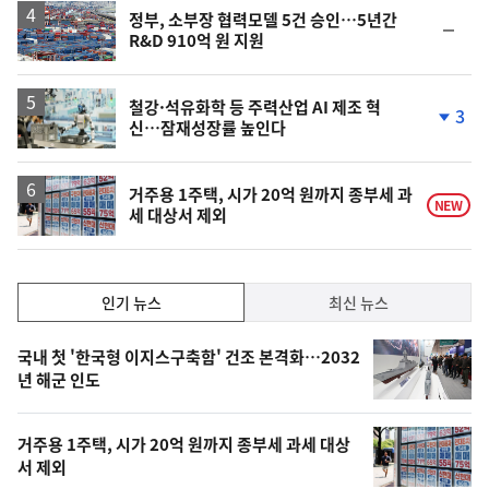
승
정부, 소부장 협력모델 5건 승인…5년간
순
R&D 910억 원 지원
위
동
일
철강·석유화학 등 주력산업 AI 제조 혁
3
신…잠재성장률 높인다
단
계
하
락
거주용 1주택, 시가 20억 원까지 종부세 과
NEW
세 대상서 제외
인
인기 뉴스
최신 뉴스
기,
인
기
최
국내 첫 '한국형 이지스구축함' 건조 본격화…2032
뉴
년 해군 인도
신,
스
오
거주용 1주택, 시가 20억 원까지 종부세 과세 대상
늘
서 제외