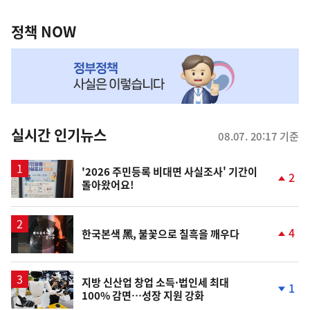
정
역
책
정책 NOW
NOW,
MY
맞
춤
뉴
실시간 인기뉴스
08.07. 20:17 기준
스
'2026 주민등록 비대면 사실조사' 기간이
2
돌아왔어요!
단
계
상
승
영
4
한국본색 黑, 불꽃으로 칠흑을 깨우다
상
단
계
상
승
지방 신산업 창업 소득·법인세 최대
1
100% 감면…성장 지원 강화
단