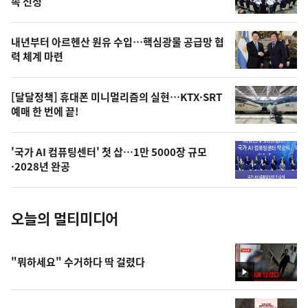
속 선정
의
영
내년부터 아르헨산 원유 수입…핵심광물 공급망 협
상
력 체계 마련
,
오
[달달정책] 휴대폰 미니멀리즘의 실현…KTX·SRT
예매 한 번에 끝!
늘
의
'국가 AI 컴퓨팅센터' 첫 삽…1만 5000장 규모
사
·2028년 완공
진
오늘의 멀티미디어
"뭐하세요" 수거하다 딱 걸렸다
영
상