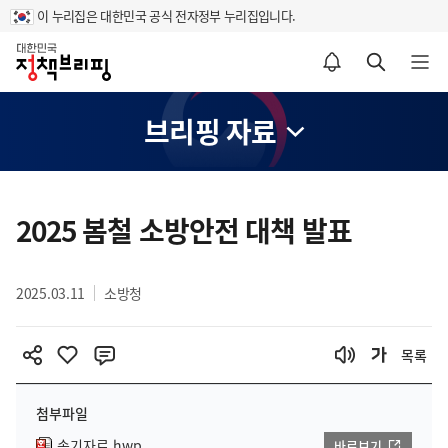
이 누리집은 대한민국 공식 전자정부 누리집입니다.
홈
알림설정 바로가기
검색 바로가기
메뉴 열기
브리핑 자료
콘
텐
2025 봄철 소방안전 대책 발표
츠
영
2025.03.11
소방청
역
목록
첨부파일
속기자료.hwp
바로보기