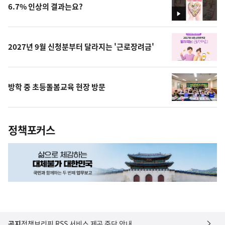
6.7% 인상의 결과는요?
영
상
2027년 9월 신청분부터 달라지는 '근로장려금'
방학 중 초등돌봄교육 현장 방문
정책포커스
공지
정책브리핑 RSS 서비스 제공 중단 안내