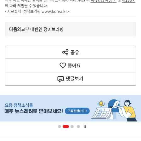
에 따라 처벌될 수 있습니다.
<자료출처=정책브리핑
www.korea.kr
>
이
기
다음
외교부 대변인 정례브리핑
사
전
다
공유
열
음
기
좋아요
기
사
댓글
보기
히
단
배
너
영