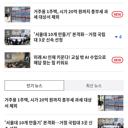
계
하
락
거주용 1주택, 시가 20억 원까지 종부세 과
NEW
세 대상서 제외
'서울대 10개 만들기' 본격화…거점 국립
4
대 3곳 신속 선정
단
계
하
락
미래 AI 인재 키운다! 교실 밖 AI 수업으로
NEW
해답 찾는 힘 키워요
인
인기 뉴스
최신 뉴스
기,
인
기
최
거주용 1주택, 시가 20억 원까지 종부세 과세 대상
뉴
서 제외
신,
스
오
'서울대 10개 만들기' 본격화…거점 국립대 3곳 신
늘