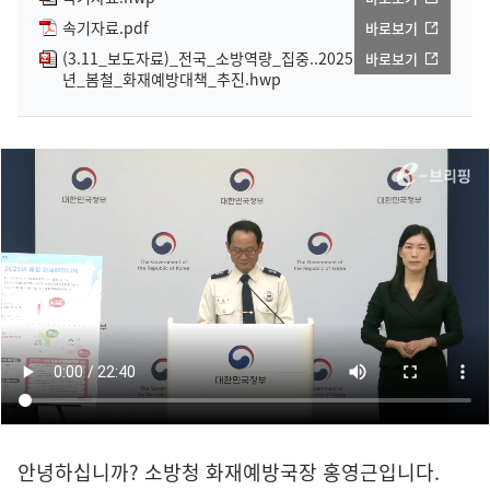
속기자료.pdf
바로보기
(3.11_보도자료)_전국_소방역량_집중..2025
바로보기
년_봄철_화재예방대책_추진.hwp
안녕하십니까? 소방청 화재예방국장 홍영근입니다.