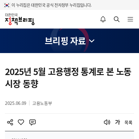
이 누리집은 대한민국 공식 전자정부 누리집입니다.
홈
알림설정 바로가기
검색 바로가기
메뉴 열기
브리핑 자료
콘
텐
2025년 5월 고용행정 통계로 본 노동
츠
시장 동향
영
역
2025.06.09
고용노동부
목록