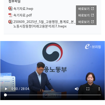
첨부파일
속기자료.hwp
바로보기
속기자료.pdf
바로보기
250609_2025년_5월_고용행정_통계로_본_
바로보기
노동시장동향(미래고용분석과)7.hwpx