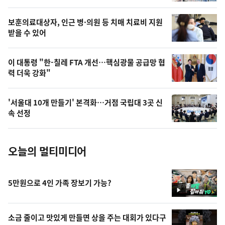
의
영
보훈의료대상자, 인근 병·의원 등 치매 치료비 지원
상
받을 수 있어
,
오
이 대통령 "한-칠레 FTA 개선…핵심광물 공급망 협
력 더욱 강화"
늘
의
'서울대 10개 만들기' 본격화…거점 국립대 3곳 신
사
속 선정
진
오늘의 멀티미디어
5만원으로 4인 가족 장보기 가능?
영
상
소금 줄이고 맛있게 만들면 상을 주는 대회가 있다구