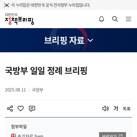
이 누리집은 대한민국 공식 전자정부 누리집입니다.
홈
알림설정 바로가기
검색 바로가기
메뉴 열기
브리핑 자료
콘
텐
국방부 일일 정례 브리핑
츠
영
2025.08.11
국방부
역
목록
첨부파일
속기자료.hwp
바로보기