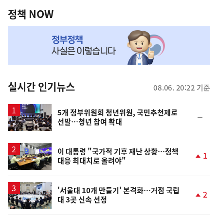
역
책
정책 NOW
NOW,
MY
맞
춤
뉴
실시간 인기뉴스
08.06. 20:22 기준
스
5개 정부위원회 청년위원, 국민추천제로
순
선발…청년 참여 확대
위
동
일
이 대통령 "국가적 기후 재난 상황…정책
1
대응 최대치로 올려야"
단
계
상
승
'서울대 10개 만들기' 본격화…거점 국립
2
대 3곳 신속 선정
단
계