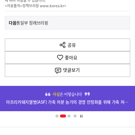
에 따라 처벌될 수 있습니다.
<자료출처=정책브리핑
www.korea.kr
>
이
기
다음
통일부 정례브리핑
사
전
다
공유
열
음
기
좋아요
기
사
댓글
보기
히
단
아프리카돼지열병(ASF) 가축 처분 농가의 경영 안정화를 위해 가축 처분 보상금을 신속하게 지급하겠습니다.
배
너
영
정