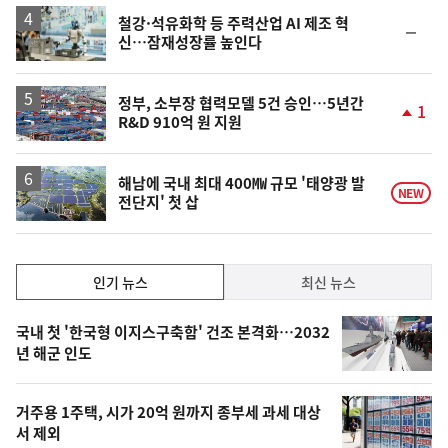
상
승
철강·석유화학 등 주력산업 AI 제조 혁
순
신…잠재성장률 높인다
위
동
일
정부, 소부장 협력모델 5건 승인…5년간
1
R&D 910억 원 지원
단
계
상
승
해남에 국내 최대 400㎿ 규모 '태양광 발
NEW
전단지' 첫 삽
인
인기 뉴스
최신 뉴스
기,
인
기
최
국내 첫 '한국형 이지스구축함' 건조 본격화…2032
뉴
년 해군 인도
신,
스
오
거주용 1주택, 시가 20억 원까지 종부세 과세 대상
늘
서 제외