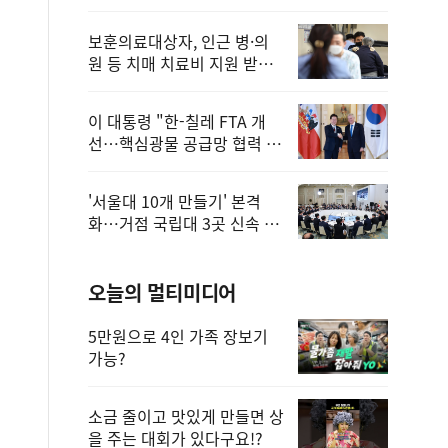
보훈의료대상자, 인근 병·의
원 등 치매 치료비 지원 받을
수 있어
이 대통령 "한-칠레 FTA 개
선…핵심광물 공급망 협력 더
욱 강화"
'서울대 10개 만들기' 본격
화…거점 국립대 3곳 신속 선
정
오늘의 멀티미디어
5만원으로 4인 가족 장보기
가능?
소금 줄이고 맛있게 만들면 상
을 주는 대회가 있다구요!?