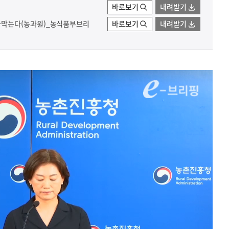
바로보기
내려받기
막는다(농과원)_농식품부브리
바로보기
내려받기