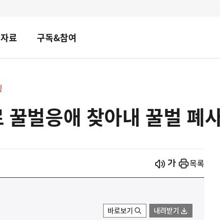
책자료
구독&참여
핑
으로 꿀벌응애 찾아내 꿀벌 폐
시작
열기
목록
바로보기
내려받기