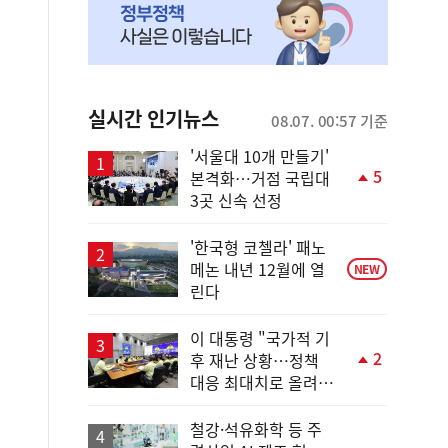
실시간 인기뉴스
08.07. 00:57 기준
'서울대 10개 만들기'
5
본격화…거점 국립대
단
3곳 신속 선정
계
상
승
'한국형 코첼라' 패노
메논 내년 12월에 열
NEW
린다
이 대통령 "국가적 기
2
후 재난 상황…정책
단
대응 최대치로 올려
계
야"
상
승
철강·석유화학 등 주