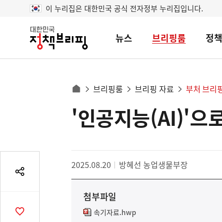
이 누리집은 대한민국 공식 전자정부 누리집입니다.
뉴스
브리핑룸
정
대
한
민
국
정
사
브리핑룸
브리핑 자료
부처 브리
책
홈
브
이
으
'인공지능(AI)'
콘
리
트
로
핑
텐
이
츠
동
영
경
2025.08.20
방혜선 농업생물부장
역
로
공
유
첨부파일
열
기
속기자료.hwp
공