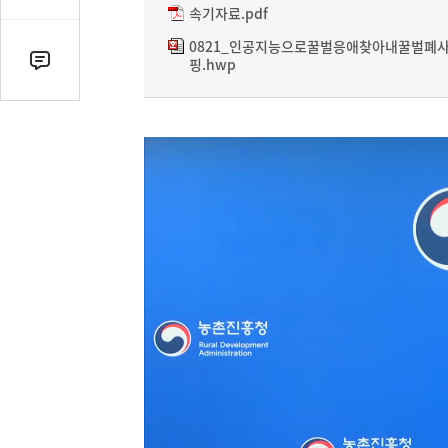
감
속기자료.pdf
수
0821_인공지능으로꿀벌응애찾아내꿀벌폐사
핑.hwp
댓
글
수
(클
릭
시
댓
글
로
이
동)