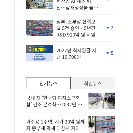
순
력산업 AI 제조 혁
위
신…잠재성장률 높인
동
다
일
정부, 소부장 협력모
2
델 5건 승인…5년간
단
R&D 910억 원 지원
계
하
락
2027년 최저임금 시
5
급 10,700원
단
계
하
락
인기뉴스
최신뉴스
국내 첫 '한국형 이지스구축
함' 건조 본격화…2032년 해
군 인도
거주용 1주택, 시가 20억 원까
지 종부세 과세 대상서 제외