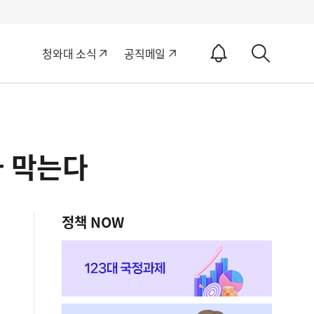
알
청와대 소식
공직메일
림
상
ON
세
검
색
사 막는다
정책 NOW