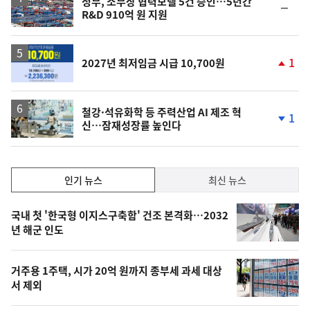
정부, 소부장 협력모델 5건 승인…5년간
순
R&D 910억 원 지원
위
동
일
1
2027년 최저임금 시급 10,700원
단
계
상
승
철강·석유화학 등 주력산업 AI 제조 혁
1
신…잠재성장률 높인다
단
계
하
락
인
인기 뉴스
최신 뉴스
기,
인
기
최
국내 첫 '한국형 이지스구축함' 건조 본격화…2032
뉴
년 해군 인도
신,
스
오
거주용 1주택, 시가 20억 원까지 종부세 과세 대상
늘
서 제외
의