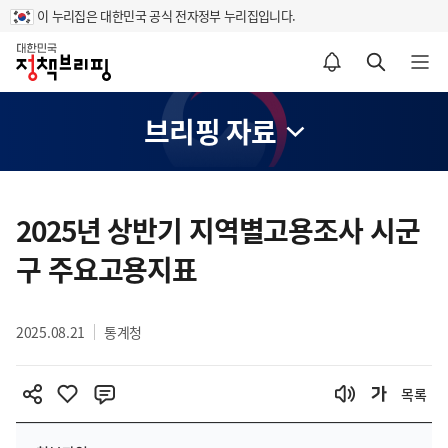
이 누리집은 대한민국 공식 전자정부 누리집입니다.
홈
알림설정 바로가기
검색 바로가기
메뉴 열기
브리핑 자료
콘
텐
2025년 상반기 지역별고용조사 시군
츠
구 주요고용지표
영
역
2025.08.21
통계청
목록