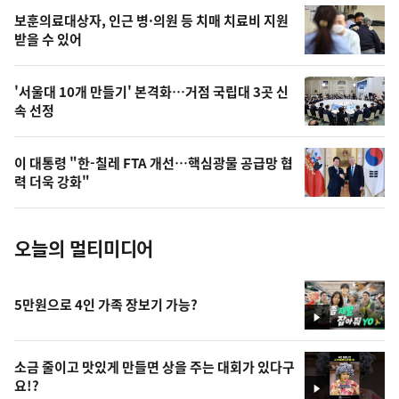
영
보훈의료대상자, 인근 병·의원 등 치매 치료비 지원
상
받을 수 있어
,
오
'서울대 10개 만들기' 본격화…거점 국립대 3곳 신
속 선정
늘
의
이 대통령 "한-칠레 FTA 개선…핵심광물 공급망 협
사
력 더욱 강화"
진
오늘의 멀티미디어
5만원으로 4인 가족 장보기 가능?
영
상
소금 줄이고 맛있게 만들면 상을 주는 대회가 있다구
요!?
영