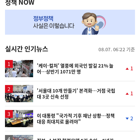
책
정책 NOW
NOW,
MY
맞
춤
뉴
실시간 인기뉴스
08.07. 06:22 기준
스
'케이-컬처' 열풍에 외국인 발길 21% 늘
1
어…상반기 1071만 명
단
계
상
승
'서울대 10개 만들기' 본격화…거점 국립
1
대 3곳 신속 선정
단
계
상
승
이 대통령 "국가적 기후 재난 상황…정책
2
대응 최대치로 올려야"
단
계
하
락