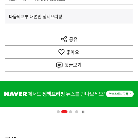
이
기
다음
외교부 대변인 정례브리핑
사
전
다
공유
열
음
기
좋아요
기
사
댓글
보기
히
단
배
너
영
정
역