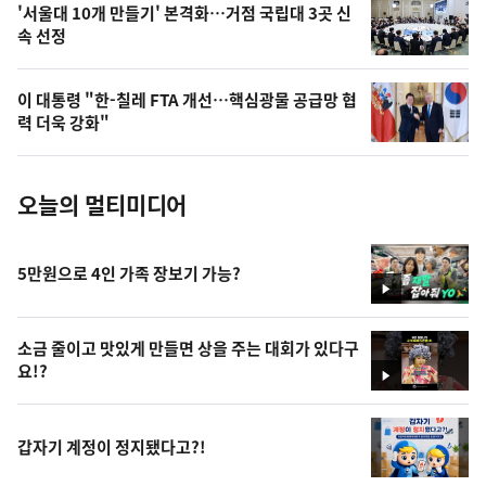
오
'서울대 10개 만들기' 본격화…거점 국립대 3곳 신
속 선정
늘
의
이 대통령 "한-칠레 FTA 개선…핵심광물 공급망 협
사
력 더욱 강화"
진
오늘의 멀티미디어
5만원으로 4인 가족 장보기 가능?
영
상
소금 줄이고 맛있게 만들면 상을 주는 대회가 있다구
요!?
영
상
갑자기 계정이 정지됐다고?!