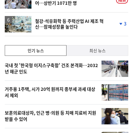
NEW
어…상반기 1071만 명
철강·석유화학 등 주력산업 AI 제조 혁
3
신…잠재성장률 높인다
단
계
하
락
인
인기 뉴스
최신 뉴스
기,
인
기
최
국내 첫 '한국형 이지스구축함' 건조 본격화…2032
뉴
년 해군 인도
신,
스
오
거주용 1주택, 시가 20억 원까지 종부세 과세 대상
늘
서 제외
의
영
보훈의료대상자, 인근 병·의원 등 치매 치료비 지원
상
받을 수 있어
,