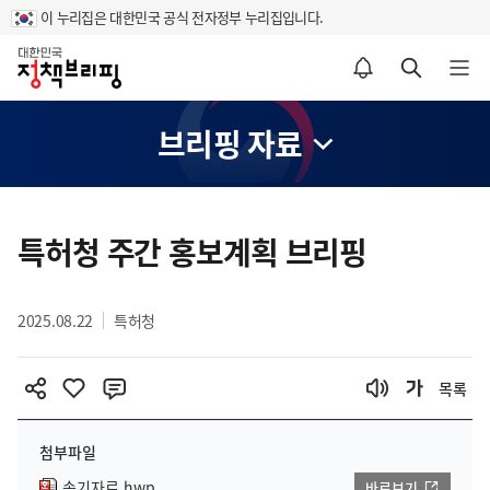
이 누리집은 대한민국 공식 전자정부 누리집입니다.
홈
알림설정 바로가기
검색 바로가기
메뉴 열기
브리핑 자료
콘
텐
특허청 주간 홍보계획 브리핑
츠
영
2025.08.22
특허청
역
목록
첨부파일
속기자료.hwp
바로보기