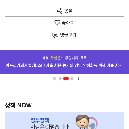
다
공유
열
음
기
좋아요
기
사
댓글
보기
히
단
아프리카돼지열병(ASF) 가축 처분 농가의 경영 안정화를 위해 가축 처분 보상금을 신속하게 지급하겠습니다.
배
너
영
정
역
책
정책 NOW
NOW,
MY