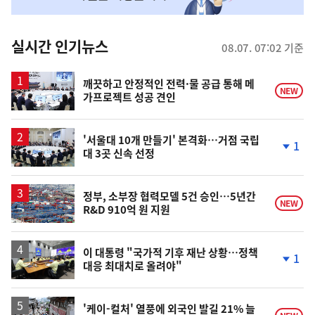
맞
춤
뉴
실시간 인기뉴스
08.07. 07:02 기준
스
깨끗하고 안정적인 전력·물 공급 통해 메
NEW
가프로젝트 성공 견인
'서울대 10개 만들기' 본격화…거점 국립
1
대 3곳 신속 선정
단
계
하
락
정부, 소부장 협력모델 5건 승인…5년간
NEW
R&D 910억 원 지원
이 대통령 "국가적 기후 재난 상황…정책
1
대응 최대치로 올려야"
단
계
하
락
'케이-컬처' 열풍에 외국인 발길 21% 늘