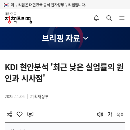
이 누리집은 대한민국 공식 전자정부 누리집입니다.
홈
알림설정 바로가기
검색 바로가기
메뉴 열기
브리핑 자료
콘
텐
KDI 현안분석 '최근 낮은 실업률의 원
츠
인과 시사점'
영
역
2025.11.06
기획재정부
목록