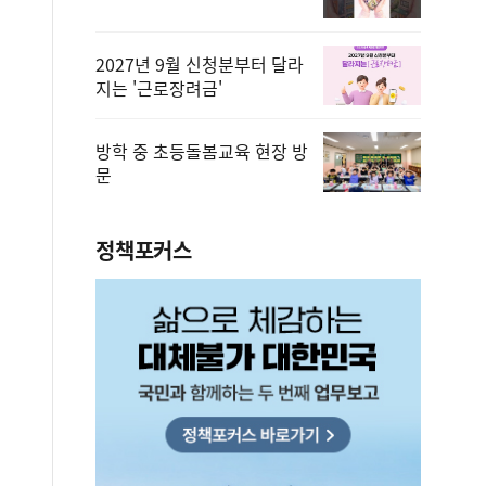
2027년 9월 신청분부터 달라
지는 '근로장려금'
방학 중 초등돌봄교육 현장 방
문
정책포커스