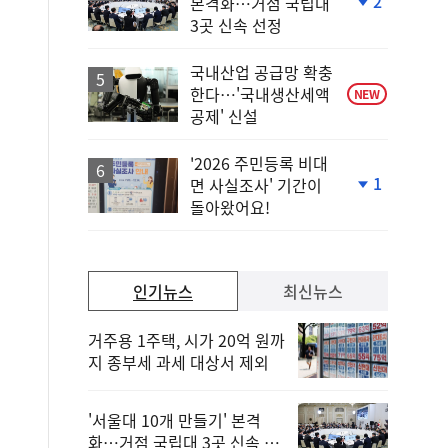
2
본격화…거점 국립대
단
3곳 신속 선정
계
하
락
국내산업 공급망 확충
한다…'국내생산세액
NEW
공제' 신설
'2026 주민등록 비대
1
면 사실조사' 기간이
단
돌아왔어요!
계
하
락
인기뉴스
최신뉴스
거주용 1주택, 시가 20억 원까
지 종부세 과세 대상서 제외
'서울대 10개 만들기' 본격
화…거점 국립대 3곳 신속 선