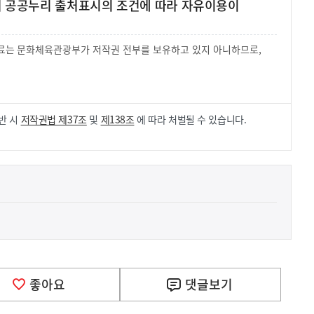
여 공공누리 출처표시의 조건에 따라 자유이용이
 자료는 문화체육관광부가 저작권 전부를 보유하고 있지 아니하므로,
.
반 시
저작권법 제37조
및
제138조
에 따라 처벌될 수 있습니다.
사
 거주용 1주택을 두텁게 보호하기 위한 방안을 세제개
실
은
이
좋아요
댓글
보기
렇
습