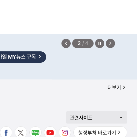
정지
이
다
2
/
4
전
음
보
보
기
기
공지사항
더보기
관련사이트
행정부처 바로가기