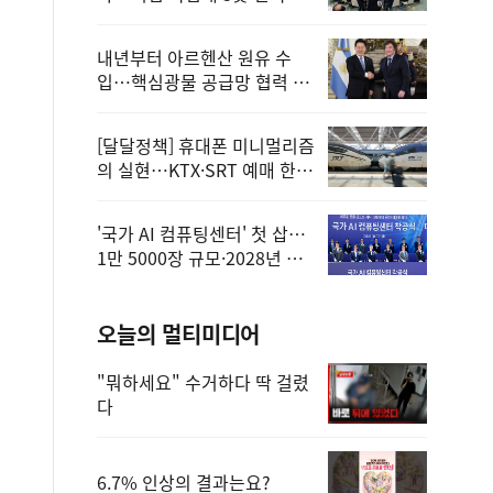
정
내년부터 아르헨산 원유 수
입…핵심광물 공급망 협력 체
계 마련
[달달정책] 휴대폰 미니멀리즘
의 실현…KTX·SRT 예매 한
번에 끝!
'국가 AI 컴퓨팅센터' 첫 삽…
1만 5000장 규모·2028년 완
공
오늘의 멀티미디어
"뭐하세요" 수거하다 딱 걸렸
다
6.7% 인상의 결과는요?