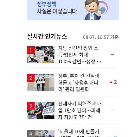
실시간 인기뉴스
08.07. 16:57 기준
지방 신산업 창업 소
순
득·법인세 최대
위
100% 감면…성장 지
동
원 강화
일
정부, 부처 간 칸막이
2
허물고 '사용후 배터
단
리' 관리 일원화
계
상
승
전세사기 피해주택 매
순
입 1만호 넘어…피해
위
자 지원도 7만 건
동
일
'서울대 10개 만들기'