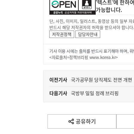
'텍스트'에 한하
가능합니다.
단, 사진, 이미지, 일러스트, 동영상 등의 일부
반드시 해당 저작권자의 허락을 받으셔야 합니다
저작권정책
담당자안내
기사 이용 시에는 출처를 반드시 표기해야 하며, 위
<자료출처=정책브리핑 www.korea.kr>
이
이전기사
국가공무원 당직제도 전면 개편
전
다음기사
국방부 일일 정례 브리핑
다
음
(보도설명) 정부는
재정경제부
기
사
공유하기
열
기
영