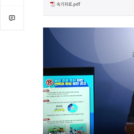
감
속기자료.pdf
수
댓
글
수
(클
릭
시
댓
글
로
이
동)