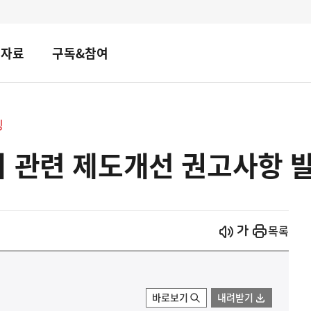
책자료
구독&참여
핑
치 관련 제도개선 권고사항 
시작
열기
목록
바로보기
내려받기