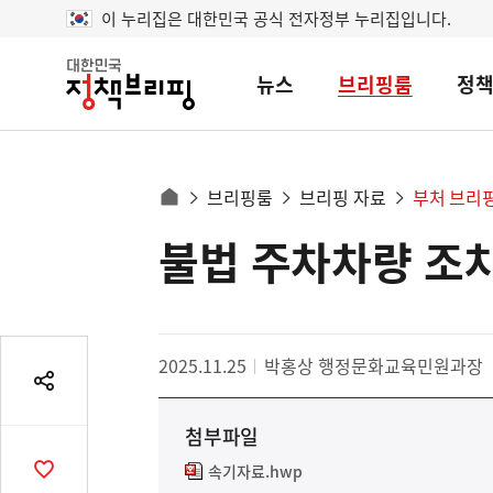
이 누리집은 대한민국 공식 전자정부 누리집입니다.
뉴스
브리핑룸
정
대
한
민
국
정
사
브리핑룸
브리핑 자료
부처 브리
책
홈
브
이
으
불법 주차차량 조
콘
리
트
로
핑
텐
이
츠
동
영
경
2025.11.25
박홍상 행정문화교육민원과장
역
로
공
유
첨부파일
열
기
속기자료.hwp
공