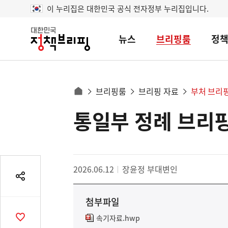
이 누리집은 대한민국 공식 전자정부 누리집입니다.
뉴스
브리핑룸
정
대
한
민
국
정
사
브리핑룸
브리핑 자료
부처 브리
책
홈
브
이
으
통일부 정례 브리
콘
리
트
로
핑
텐
이
츠
동
영
경
2026.06.12
장윤정 부대변인
역
로
공
유
첨부파일
열
기
속기자료.hwp
공