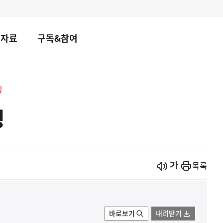
책자료
구독&참여
핑
핑
시작
열기
목록
바로보기
내려받기