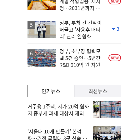
계형 적합업종' 재지
NEW
정…2031년까지 보
호
정부, 부처 간 칸막이
2
허물고 '사용후 배터
단
리' 관리 일원화
계
하
락
정부, 소부장 협력모
델 5건 승인…5년간
NEW
R&D 910억 원 지원
인기뉴스
최신뉴스
거주용 1주택, 시가 20억 원까
지 종부세 과세 대상서 제외
'서울대 10개 만들기' 본격
화…거점 국립대 3곳 신속 선