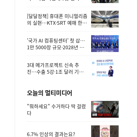
정
[달달정책] 휴대폰 미니멀리즘
의 실현…KTX·SRT 예매 한
번에 끝!
'국가 AI 컴퓨팅센터' 첫 삽…
1만 5000장 규모·2028년 완
공
3대 메가프로젝트 신속 추
진…수출 5강·1조 달러 기반
구축
오늘의 멀티미디어
"뭐하세요" 수거하다 딱 걸렸
다
6.7% 인상의 결과는요?