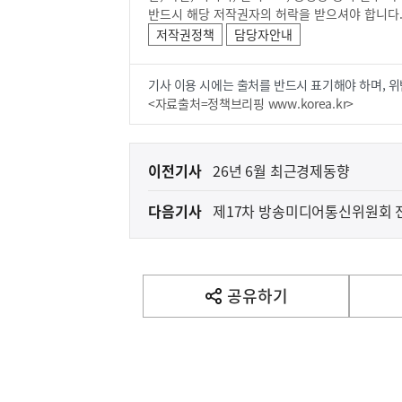
반드시 해당 저작권자의 허락을 받으셔야 합니다
저작권정책
담당자안내
기사 이용 시에는 출처를 반드시 표기해야 하며, 위
<자료출처=정책브리핑 www.korea.kr>
이
이전기사
26년 6월 최근경제동향
전
다음기사
제17차 방송미디어통신위원회 
다
음
(설명) 프레시안, "인
고용노동부
기
사
공유하기
열
기
영
역