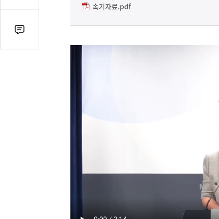
감
속기자료.pdf
수
댓
글
수
(클
릭
시
댓
글
로
이
동)