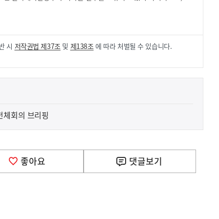
.
반 시
저작권법 제37조
및
제138조
에 따라 처벌될 수 있습니다.
전체회의 브리핑
사
신매매방지법 걸린 '우즈벡 인력 송출'...성평등부,노동·
실
은
이
좋아요
댓글
보기
렇
습
니
다