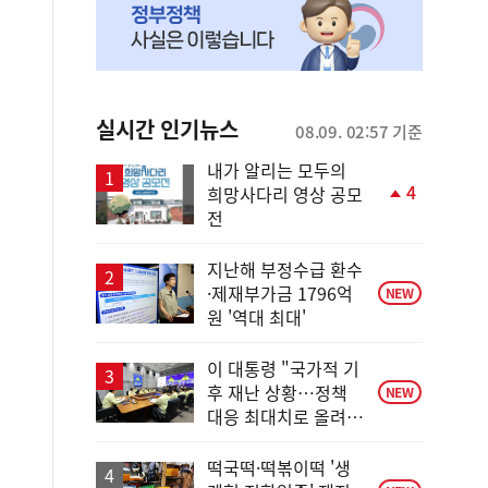
실시간 인기뉴스
08.09. 02:57 기준
내가 알리는 모두의
4
희망사다리 영상 공모
단
전
계
상
승
지난해 부정수급 환수
·제재부가금 1796억
NEW
원 '역대 최대'
이 대통령 "국가적 기
후 재난 상황…정책
NEW
대응 최대치로 올려
야"
떡국떡·떡볶이떡 '생