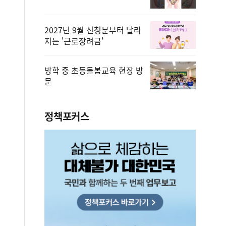
2027년 9월 신청분부터 달라
지는 '근로장려금'
방학 중 초등돌봄교육 현장 방
문
정책포커스