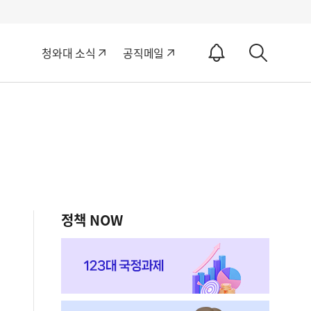
알
청와대 소식
공직메일
림
상
ON
세
검
색
정책 NOW