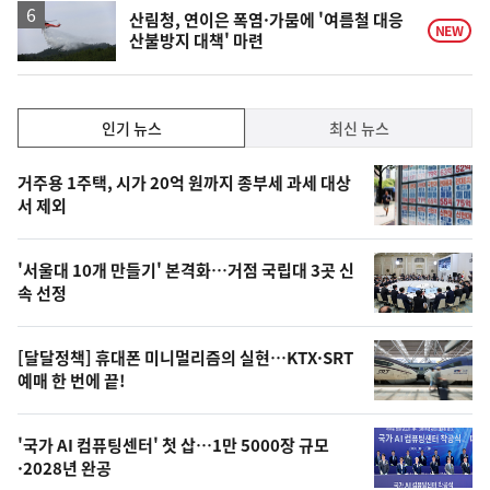
락
산림청, 연이은 폭염·가뭄에 '여름철 대응
NEW
산불방지 대책' 마련
인
인기 뉴스
최신 뉴스
기,
인
기
최
거주용 1주택, 시가 20억 원까지 종부세 과세 대상
뉴
서 제외
신,
스
오
'서울대 10개 만들기' 본격화…거점 국립대 3곳 신
늘
속 선정
의
영
[달달정책] 휴대폰 미니멀리즘의 실현…KTX·SRT
상
예매 한 번에 끝!
,
오
'국가 AI 컴퓨팅센터' 첫 삽…1만 5000장 규모
·2028년 완공
늘