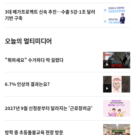
의
3대 메가프로젝트 신속 추진…수출 5강·1조 달러
사
기반 구축
진
오늘의 멀티미디어
"뭐하세요" 수거하다 딱 걸렸다
영
상
6.7% 인상의 결과는요?
영
상
2027년 9월 신청분부터 달라지는 '근로장려금'
방학 중 초등돌봄교육 현장 방문