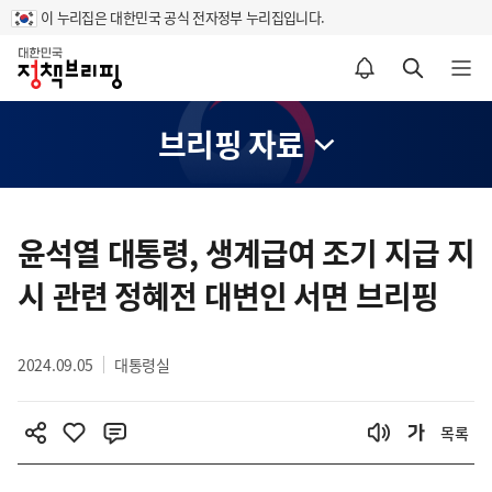
이 누리집은 대한민국 공식 전자정부 누리집입니다.
홈
알림설정 바로가기
검색 바로가기
메뉴 열기
브리핑 자료
콘
텐
윤석열 대통령, 생계급여 조기 지급 지
츠
시 관련 정혜전 대변인 서면 브리핑
영
역
2024.09.05
대통령실
목록