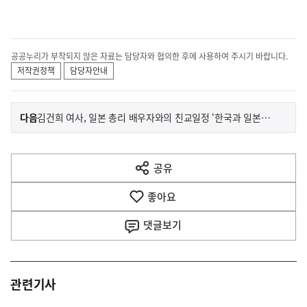
공공누리가 부착되지 않은 자료는 담당자와 협의한 후에 사용하여 주시기 바랍니다.
저작권정책
담당자안내
이
기
다음
김건희 여사, 일본 총리 배우자와의 친교일정 ‘한국과 일본을 잇는 K-pop 현장 방문’ 관련 정혜전 대변인 서면브리핑
사
전
다
공유
열
음
기
좋아요
기
사
댓글
보기
관련기사