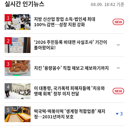
뉴
실시간 인기뉴스
08.09. 18:42 기준
스
지방 신산업 창업 소득·법인세 최대
NEW
100% 감면…성장 지원 강화
'2026 주민등록 비대면 사실조사' 기간이
순
돌아왔어요!
위
동
일
순
치킨 '용량꼼수' 직접 재보고 제보하기까지
위
동
일
이 대통령, 국가폭력 피해자들에 '치유와
NEW
명예 회복' 정부 의지 전달
떡국떡·떡볶이떡 '생계형 적합업종' 재지
3
정…2031년까지 보호
단
계
하