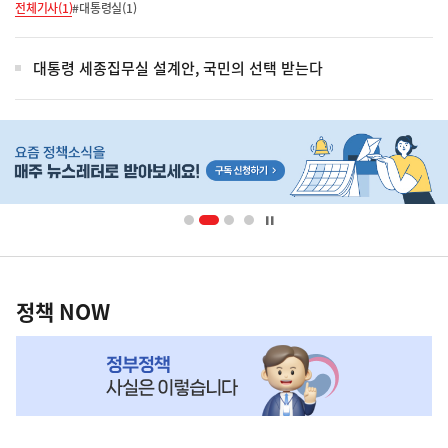
전체기사(1)
#대통령실(1)
대통령 세종집무실 설계안, 국민의 선택 받는다
히
단
배
너
영
정
역
책
정책 NOW
NOW,
MY
맞
춤