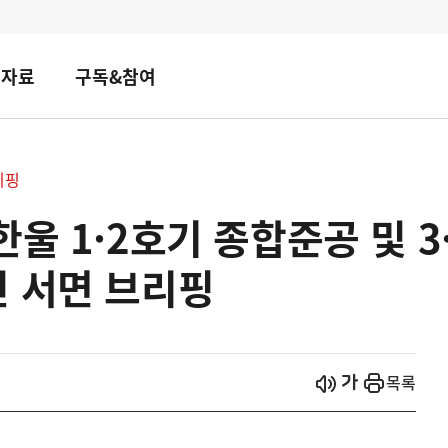
책자료
구독&참여
리핑
한울 1·2호기 종합준공 및 
인 서면 브리핑
시작
열기
목록