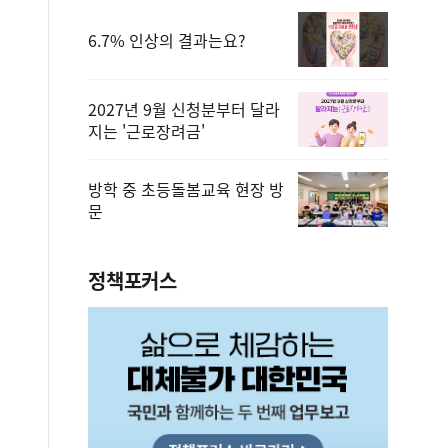
6.7% 인상의 결과는요?
2027년 9월 신청분부터 달라
지는 '근로장려금'
방학 중 초등돌봄교육 현장 방
문
정책포커스