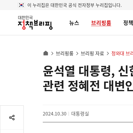
이 누리집은 대한민국 공식 전자정부 누리집입니다.
뉴스
브리핑룸
정
대
한
민
국
정
사
브리핑룸
브리핑 자료
청와대 브
책
홈
브
이
으
윤석열 대통령, 신
콘
리
트
로
핑
텐
이
관련 정혜전 대변
츠
동
영
경
역
로
2024.10.30
대통령실
공
유