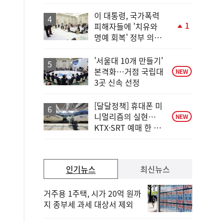
하
락
이 대통령, 국가폭력
1
피해자들에 '치유와
단
명예 회복' 정부 의지
계
전달
상
승
'서울대 10개 만들기'
본격화…거점 국립대
NEW
3곳 신속 선정
[달달정책] 휴대폰 미
니멀리즘의 실현…
NEW
KTX·SRT 예매 한 번
에 끝!
인기뉴스
최신뉴스
거주용 1주택, 시가 20억 원까
지 종부세 과세 대상서 제외