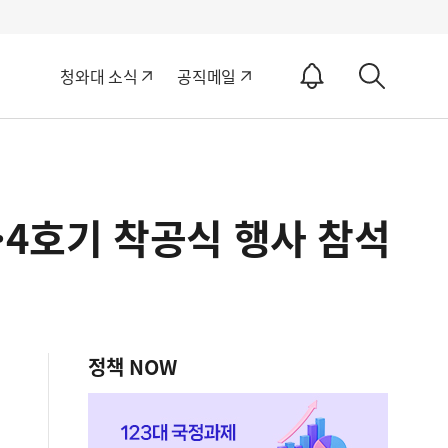
알
청와대 소식
공직메일
림
상
ON
세
검
색
3·4호기 착공식 행사 참석
정책 NOW