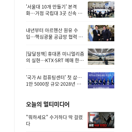
'서울대 10개 만들기' 본격
화…거점 국립대 3곳 신속 선
정
내년부터 아르헨산 원유 수
입…핵심광물 공급망 협력 체
계 마련
[달달정책] 휴대폰 미니멀리즘
의 실현…KTX·SRT 예매 한
번에 끝!
'국가 AI 컴퓨팅센터' 첫 삽…
1만 5000장 규모·2028년 완
공
오늘의 멀티미디어
"뭐하세요" 수거하다 딱 걸렸
다