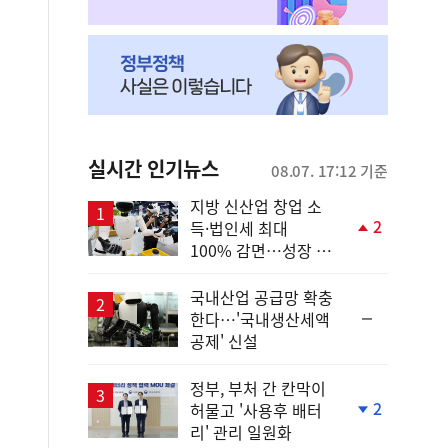
실시간 인기뉴스
08.07. 17:12 기준
지방 신산업 창업 소
2
득·법인세 최대
단
100% 감면…성장 지
계
원 강화
상
승
국내산업 공급망 확충
순
한다…'국내생산세액
위
공제' 신설
동
일
정부, 부처 간 칸막이
2
허물고 '사용후 배터
단
리' 관리 일원화
계