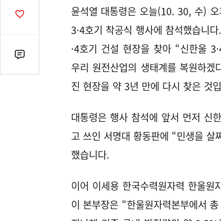
열
윤석열 대통령은 오늘(10. 30, 수)
기
공
감
3·4호기 착공식 행사에 참석했습니다.
수
·4호기 건설 현장을 찾아 “신한울 
댓
우리 원전산업의 생태계를 복원하겠다
글
수
진 현장을 약 3년 만에 다시 찾은 것
(클
릭
대통령은 행사 참석에 앞서 먼저 신한울
시
댓
고 쓰인 서명대 황동판에 “민생을 살찌
글
했습니다.
로
이
동)
이어 이세용 한국수력원자력 한울원자
이 본부장은 “한울원자력본부에서 총 